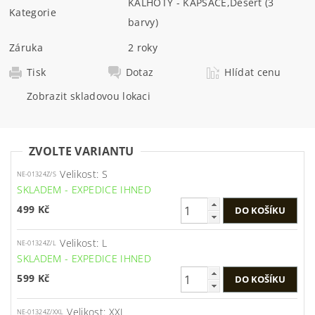
KALHOTY - KAPSÁČE
,
Desert (3
Kategorie
barvy)
Záruka
2 roky
Tisk
Dotaz
Hlídat cenu
Zobrazit skladovou lokaci
ZVOLTE VARIANTU
Velikost: S
NE-01324Z/S
SKLADEM - EXPEDICE IHNED
499 Kč
Velikost: L
NE-01324Z/L
SKLADEM - EXPEDICE IHNED
599 Kč
Velikost: XXL
NE-01324Z/XXL