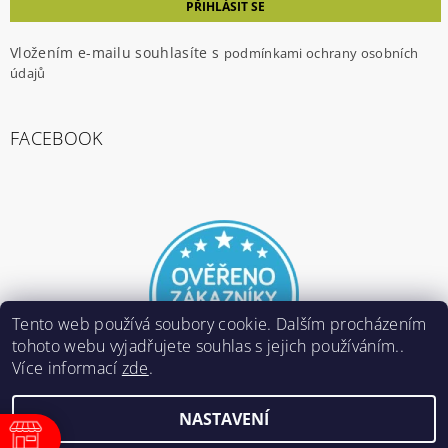
Vložením e-mailu souhlasíte s
podmínkami ochrany osobních
údajů
FACEBOOK
Tento web používá soubory cookie. Dalším procházením
tohoto webu vyjadřujete souhlas s jejich používáním..
Více informací
zde
.
NASTAVENÍ
2026 ©
E-ARMY.cz
, všechna práva vyhrazena