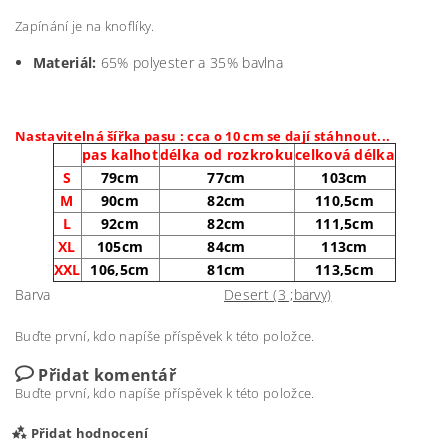
Zapínání je na knoflíky.
Materiál:
65% polyester a 35% bavlna
Nastavitelná šířka pasu : cca o 10 cm se dají stáhnout...
pas kalhot
délka od rozkroku
celková délka
S
79cm
77cm
103cm
M
90cm
82cm
110,5cm
L
92cm
82cm
111,5cm
XL
105cm
84cm
113cm
XXL
106,5cm
81cm
113,5cm
Barva
Desert (3 ;barvy)
Buďte první, kdo napíše příspěvek k této položce.
Přidat komentář
Buďte první, kdo napíše příspěvek k této položce.
Přidat hodnocení