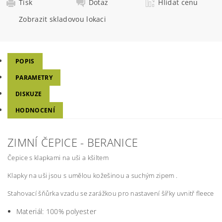
Tisk
Dotaz
Hlídat cenu
Zobrazit skladovou lokaci
POPIS
PARAMETRY
DISKUZE
HODNOCENÍ
ZIMNÍ ČEPICE - BERANICE
Čepice s klapkami na uši a kšiltem
Klapky na uši jsou s umělou kožešinou a suchým zipem
.
Stahovací šňůrka vzadu se zarážkou pro nastavení šířky
uvnitř fleece
Materiál:
100% polyester