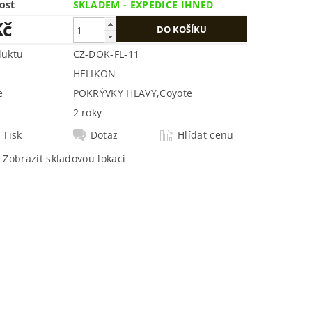
ost
SKLADEM - EXPEDICE IHNED
Kč
duktu
CZ-DOK-FL-11
HELIKON
e
POKRÝVKY HLAVY
,
Coyote
2 roky
Tisk
Dotaz
Hlídat cenu
Zobrazit skladovou lokaci