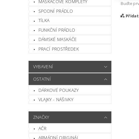
MASKÁČOVÉ KOMPLETY
Buďte prv
SPODNÍ PRÁDLO
Přida
TÍLKA
FUNKČNÍ PRÁDLO
DÁMSKÉ MASKÁČE
PRACÍ PROSTŘEDEK
VYBAVENÍ
OSTATNÍ
DÁRKOVÉ POUKAZY
Vlož
VLAJKY - NÁŠIVKY
ZNAČKY
AČR
ARMÁDNÍ ORIGINÁL