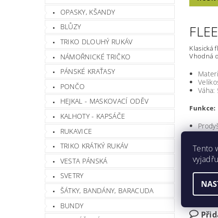
OPASKY, KŠANDY
BLŮZY
FLE
TRIKO DLOUHÝ RUKÁV
Klasická 
Vhodná do
NÁMOŘNICKÉ TRIČKO
PÁNSKÉ KRAŤASY
Materi
Veliko
PONČO
Váha:
HEJKAL - MASKOVACÍ ODĚV
Funkce:
KALHOTY - KAPSÁČE
Prody
RUKAVICE
Lehká
Okamž
TRIKO KRÁTKÝ RUKÁV
Tento 
vyjadřu
VESTA PÁNSKÁ
Hmotnos
Barva
SVETRY
NAS
ŠÁTKY, BANDÁNY, BARACUDA
Buďte prv
BUNDY
Při