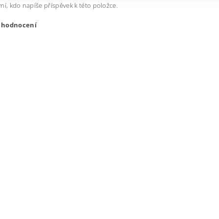
ní, kdo napíše příspěvek k této položce.
t hodnocení
ením hodnocení souhlasíte s
podmínkami ochrany osobních úda