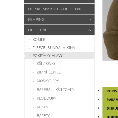
DĚTSKÉ MASKÁČE - OBLEČENÍ
KEMPING
OBLEČENÍ
KOŠILE
FLEECE, BUNDA, MIKINA
POKRÝVKY HLAVY
KŠILTOVKY
ZIMNÍ ČEPICE
MOSKYTIÉRY
BASEBALL KŠILTOVKY
POPIS
KLOBOUKY
PARAM
KUKLA
DISKU
BARETY
HODN