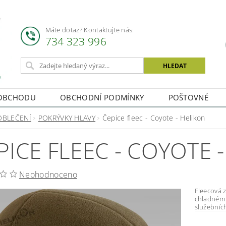
Máte dotaz? Kontaktujte nás:
734 323 996
OBCHODU
OBCHODNÍ PODMÍNKY
POŠTOVNÉ
OBLEČENÍ
POKRÝVKY HLAVY
Čepice fleec - Coyote - Helikon
PICE FLEEC - COYOTE 
Neohodnoceno
Fleecová zimní čepice Klasi
chladném 