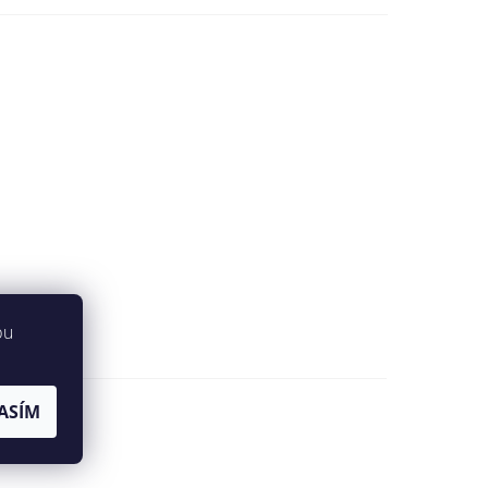
bu
ASÍM