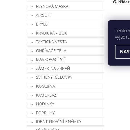
Přida
PLYNOVÁ MASKA
AIRSOFT
BRÝLE
Tento 
KRABIČKA - BOX
vyjadřu
TAKTICKÁ VESTA
OHŘÍVAČE TĚLA
NAS
MASKOVACÍ SÍŤ
ZÁMEK NA ZBRAŇ
Vlož
SVÍTILNY, ČELOVKY
KARABINA
KAMUFLÁŽ
HODINKY
POPRUHY
IDENTIFIKAČNÍ ZNÁMKY