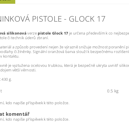
NINKOVÁ PISTOLE - GLOCK 17
ová silikonová
verze
pistole Glock 17
je určena především k co nejbezp
tole či technik úderů zbraní.
ateriál a způsob provedení nejen že výrazně snižuje možnost poranění př
odlahy či žíněnky. Signální oranžová barva slouží k bezpečnému rozlišení
v kontaktu.
avně je vyztužena ocelovou trubkou, která je bezpečně ukryta uvnitř silik
 dojem větší věrnosti.
 430 g.
t
0.5 kg
ní, kdo napíše příspěvek k této položce.
dat komentář
ní, kdo napíše příspěvek k této položce.