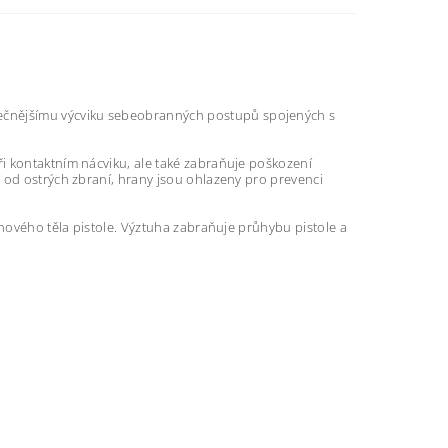
ečnějšímu výcviku sebeobranných postupů spojených s
i kontaktním nácviku, ale také zabraňuje poškození
 od ostrých zbraní, hrany jsou ohlazeny pro prevenci
onového těla pistole. Výztuha zabraňuje průhybu pistole a