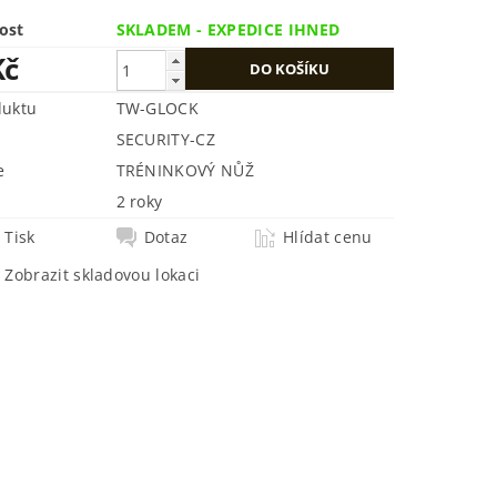
ost
SKLADEM - EXPEDICE IHNED
Kč
duktu
TW-GLOCK
SECURITY-CZ
e
TRÉNINKOVÝ NŮŽ
2 roky
Tisk
Dotaz
Hlídat cenu
Zobrazit skladovou lokaci