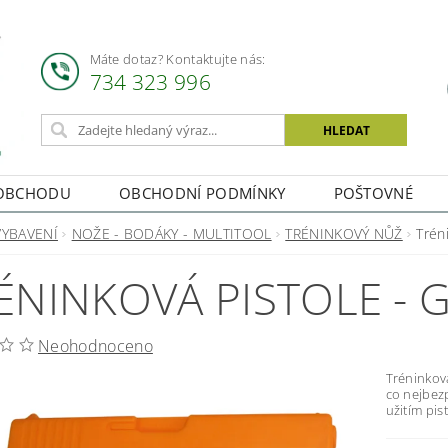
Máte dotaz? Kontaktujte nás:
734 323 996
OBCHODU
OBCHODNÍ PODMÍNKY
POŠTOVNÉ
VYBAVENÍ
NOŽE - BODÁKY - MULTITOOL
TRÉNINKOVÝ NŮŽ
Trén
ÉNINKOVÁ PISTOLE - 
Neohodnoceno
Tréninková
co nejbez
užitím pis