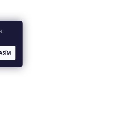
bu
ASÍM
jů