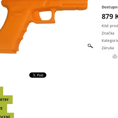
Dostupn
879 
Kód pro
Značka
Kategori
Záruka
ETRY
ZE
OCENÍ