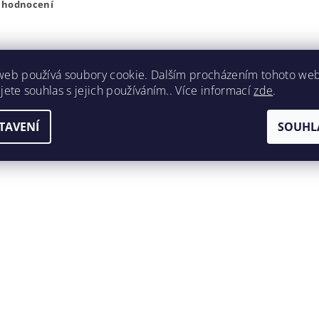
t hodnocení
web používá soubory cookie. Dalším procházením tohoto we
jete souhlas s jejich používáním.. Více informací
zde
.
TAVENÍ
SOUHL
ením hodnocení souhlasíte s
podmínkami ochrany osobních úda