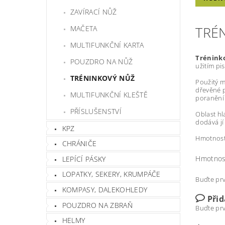
ZAVÍRACÍ NŮŽ
TRÉ
MAČETA
MULTIFUNKČNÍ KARTA
Trénink
POUZDRO NA NŮŽ
užitím pis
TRÉNINKOVÝ NŮŽ
Použitý m
dřevěné p
MULTIFUNKČNÍ KLEŠTĚ
poranění 
PŘÍSLUŠENSTVÍ
Oblast hl
dodává jí
KPZ
Hmotnost
CHRÁNIČE
Hmotnos
LEPÍCÍ PÁSKY
LOPATKY, SEKERY, KRUMPÁČE
Buďte prv
KOMPASY, DALEKOHLEDY
Při
POUZDRO NA ZBRAŇ
Buďte prv
HELMY