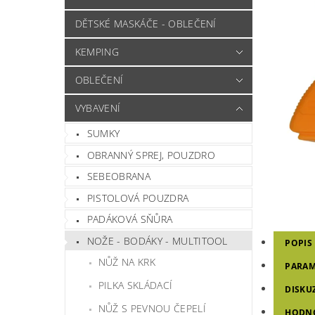
DĚTSKÉ MASKÁČE - OBLEČENÍ
KEMPING
OBLEČENÍ
VYBAVENÍ
SUMKY
OBRANNÝ SPREJ, POUZDRO
SEBEOBRANA
PISTOLOVÁ POUZDRA
PADÁKOVÁ SŇŮRA
NOŽE - BODÁKY - MULTITOOL
POPIS
NŮŽ NA KRK
PARAM
PILKA SKLÁDACÍ
DISKU
NŮŽ S PEVNOU ČEPELÍ
HODN