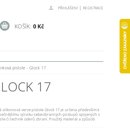
|
PŘIHLÁŠENÍ
REGISTRACE
KOŠÍK:
0 Kč
inková pistole - Glock 17
GLOCK 17
 silikonová verze pistole Glock 17 je určena především k
pečnějšímu výcviku sebeobranných postupů spojených s
tole či technik úderů zbraní. Použitý materiál a způsob