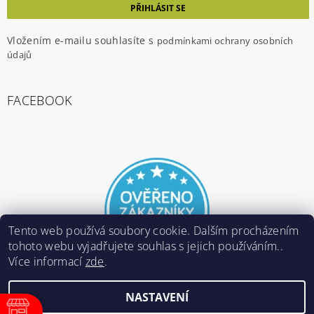
Vložením e-mailu souhlasíte s
podmínkami ochrany osobních
údajů
FACEBOOK
Tento web používá soubory cookie. Dalším procházením
tohoto webu vyjadřujete souhlas s jejich používáním..
Více informací
zde
.
NASTAVENÍ
2026 ©
E-ARMY.cz
, všechna práva vyhrazena