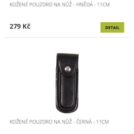
KOŽENÉ POUZDRO NA NŮŽ - HNĚDÁ - 11CM
279 Kč
DETAIL
KOŽENÉ POUZDRO NA NŮŽ - ČERNÁ - 11CM