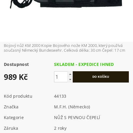
Bojový nůž KM 2000 Kopie Bojového nože KM 2000, který používá
současný Německý Bundeswehr. Celková délka: 30 cm Čepel: 17 cm
Dostupnost
SKLADEM - EXPEDICE IHNED
989 Kč
Kód produktu
44133
Značka
M.F.H. (Německo)
Kategorie
NŮŽ S PEVNOU ČEPELÍ
Záruka
2 roky