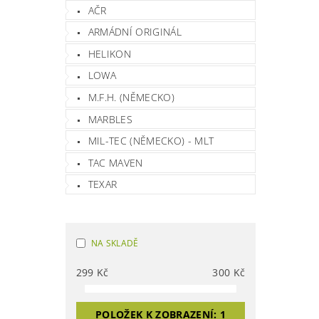
AČR
ARMÁDNÍ ORIGINÁL
HELIKON
LOWA
M.F.H. (NĚMECKO)
MARBLES
MIL-TEC (NĚMECKO) - MLT
TAC MAVEN
TEXAR
NA SKLADĚ
299
Kč
300
Kč
POLOŽEK K ZOBRAZENÍ:
1