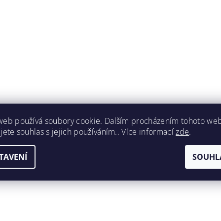
web používá soubory cookie. Dalším procházením tohoto we
jete souhlas s jejich používáním.. Více informací
zde
.
TAVENÍ
SOUHL