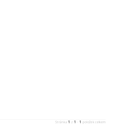
1
1
1
Stránka
z
-
položek celkem