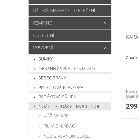
DĚTSKÉ MASKÁČE - OBLEČENÍ
KEMPING
OBLEČENÍ
KARA
VYBAVENÍ
Značk
SUMKY
OBRANNÝ SPREJ, POUZDRO
SEBEOBRANA
PISTOLOVÁ POUZDRA
Původ
Ušetří
PADÁKOVÁ SŇŮRA
299
NOŽE - BODÁKY - MULTITOOL
NŮŽ NA KRK
PILKA SKLÁDACÍ
NŮŽ S PEVNOU ČEPELÍ