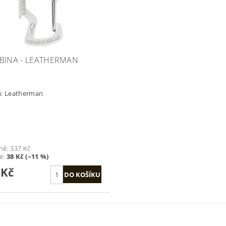
BINA - LEATHERMAN
a:
Leatherman
ně:
337 Kč
te
:
38 Kč (–11 %)
 Kč