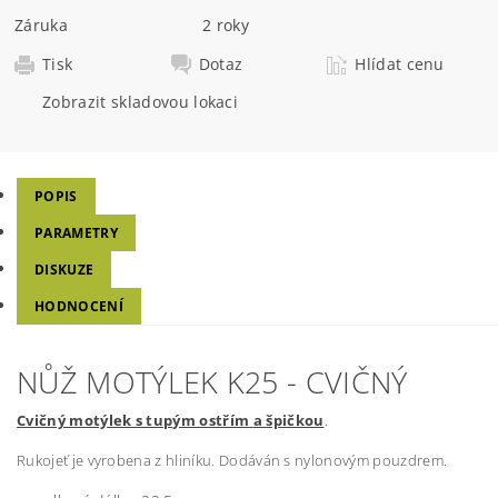
Záruka
2 roky
Tisk
Dotaz
Hlídat cenu
Zobrazit skladovou lokaci
POPIS
PARAMETRY
DISKUZE
HODNOCENÍ
NŮŽ MOTÝLEK K25 - CVIČNÝ
Cvičný motýlek s tupým ostřím
a špičkou
.
Rukojeť je vyrobena z hliníku. Dodáván s nylonovým pouzdrem.