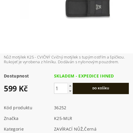
Nůž motýlek K25 - CVIČNÝ Cvičný motýlek s tupým ostřím a špičkou.
Rukojeť je vyrobena z hliníku. Dodáván s nylonovým pouzdrem.
Dostupnost
SKLADEM - EXPEDICE IHNED
599 Kč
Kód produktu
36252
Značka
K25-MLR
Kategorie
ZAVÍRACÍ NŮŽ
,
Černá