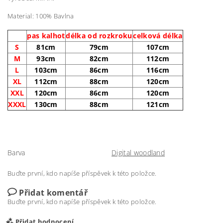
Material: 100% Bavlna
pas kalhot
délka od rozkroku
celková délka
S
81cm
79cm
107cm
M
93cm
82cm
112cm
L
103cm
86cm
116cm
XL
112cm
88cm
120cm
XXL
120cm
86cm
120cm
XXXL
130cm
88cm
121cm
Barva
Digital woodland
Buďte první, kdo napíše příspěvek k této položce.
Přidat komentář
Buďte první, kdo napíše příspěvek k této položce.
Přidat hodnocení