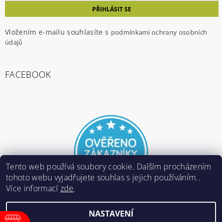
Vložením e-mailu souhlasíte s
podmínkami ochrany osobních
údajů
FACEBOOK
Tento web používá soubory cookie. Dalším procházením
tohoto webu vyjadřujete souhlas s jejich používáním..
Více informací
zde
.
NASTAVENÍ
2026 ©
E-ARMY.cz
, všechna práva vyhrazena