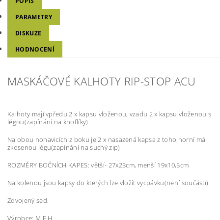
POPIS
PARAMETRY
DISKUZE
HODNOCENÍ
MASKÁČOVÉ KALHOTY RIP-STOP ACU
Kalhoty mají vpředu 2 x kapsu vloženou, vzadu 2 x kapsu vloženou s
légou(zapínání na knoflíky).
Na obou nohavicích z boku je 2 x nasazená kapsa z toho horní má
zkosenou légu(zapínání na suchý zip)
ROZMĚRY BOČNÍCH KAPES: větší- 27x23cm, menší 19x10,5cm
Na kolenou jsou kapsy do kterých lze vložit vycpávku(není součástí)
Zdvojený sed.
Výrobce: M.F.H.