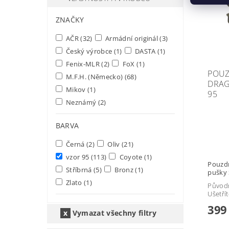
ZNAČKY
AČR
(32)
Armádní originál
(3)
Český výrobce
(1)
DASTA
(1)
Fenix-MLR
(2)
FoX
(1)
POUZ
M.F.H. (Německo)
(68)
DRAG
Mikov
(1)
95
Neznámý
(2)
BARVA
Černá
(2)
Oliv
(21)
vzor 95
(113)
Coyote
(1)
Pouzdr
Stříbrná
(5)
Bronz
(1)
pušky
Zlato
(1)
Původ
Ušetří
399
Vymazat všechny filtry