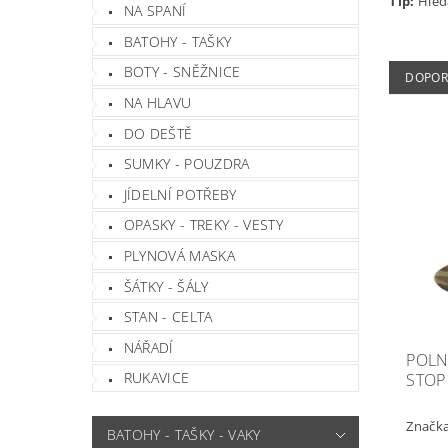
Tip:
Hled
NA SPANÍ
BATOHY - TAŠKY
BOTY - SNĚŽNICE
DOPOR
NA HLAVU
DO DEŠTĚ
SUMKY - POUZDRA
JÍDELNÍ POTŘEBY
OPASKY - TREKY - VESTY
PLYNOVÁ MASKA
ŠÁTKY - ŠÁLY
STAN - CELTA
NÁŘADÍ
POLNÍ
RUKAVICE
STOP 
Značk
BATOHY - TAŠKY - VAKY