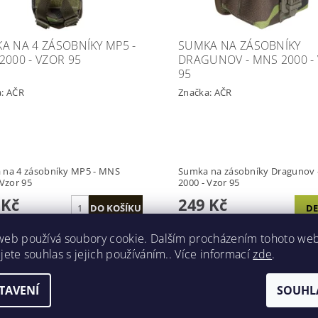
A NA 4 ZÁSOBNÍKY MP5 -
SUMKA NA ZÁSOBNÍKY
2000 - VZOR 95
DRAGUNOV - MNS 2000 -
95
a:
AČR
Značka:
AČR
 na 4 zásobníky MP5 - MNS
Sumka na zásobníky Dragunov
 Vzor 95
2000 - Vzor 95
 Kč
249 Kč
DE
web používá soubory cookie. Dalším procházením tohoto we
jete souhlas s jejich používáním.. Více informací
zde
.
Kód:
630206A
Kó
TAVENÍ
SOUHL