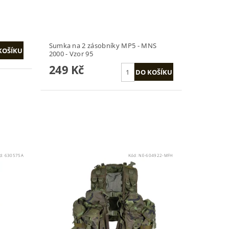
Sumka na 2 zásobníky MP5 - MNS
2000 - Vzor 95
249 Kč
d:
630575A
Kód:
NE-604922-MFH