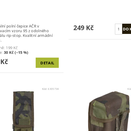
249 Kč
ální polní čepice AČR v
vacím vzoru 95 z odolného
álu rip-stop. Kvalitní armádní
.
ně:
199 Kč
te
:
30 Kč (–15 %)
 Kč
DETAIL
Kód:
630573A
Kó