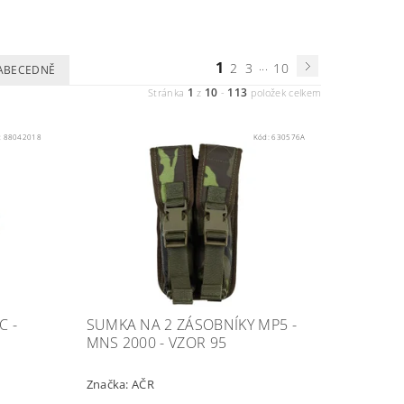
1
...
2
3
10
ABECEDNĚ
1
10
113
Stránka
z
-
položek celkem
:
88042018
Kód:
630576A
C -
SUMKA NA 2 ZÁSOBNÍKY MP5 -
MNS 2000 - VZOR 95
Značka:
AČR