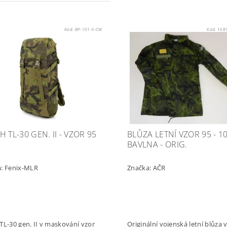
Kód:
BP-101-II-CW
Kód:
168
 TL-30 GEN. II - VZOR 95
BLŮZA LETNÍ VZOR 95 - 1
BAVLNA - ORIG.
a:
Fenix-MLR
Značka:
AČR
TL-30 gen. II v maskování vzor
Originální vojenská letní blůza 