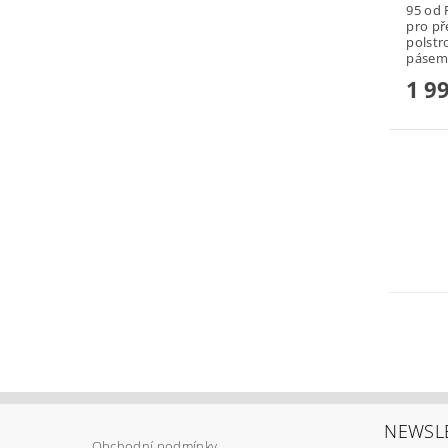
95 od 
pro př
polstr
pásem.
1 9
NEWSL
Obchodní podmínky