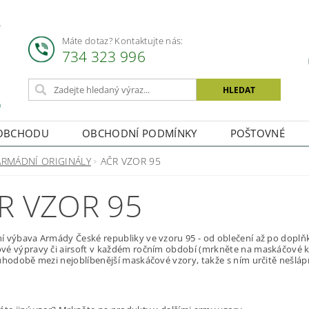
Máte dotaz? Kontaktujte nás:
734 323 996
OBCHODU
OBCHODNÍ PODMÍNKY
POŠTOVNÉ
ARMÁDNÍ ORIGINÁLY
AČR VZOR 95
R VZOR 95
 výbava Armády České republiky ve vzoru 95 - od oblečení až po doplňk
vé výpravy či airsoft v každém ročním období (mrkněte na maskáčové k
uhodobě mezi nejoblíbenější maskáčové vzory, takže s ním určitě nešláp