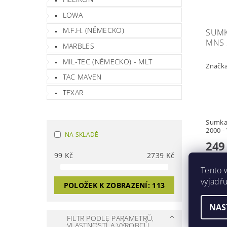
LOWA
M.F.H. (NĚMECKO)
SUMK
MNS 
MARBLES
MIL-TEC (NĚMECKO) - MLT
Značk
TAC MAVEN
TEXAR
Sumka
2000 -
NA SKLADĚ
249
99
Kč
2739
Kč
Tento 
vyjadřu
POLOŽEK K ZOBRAZENÍ:
113
Akce
NAS
FILTR PODLE PARAMETRŮ,
VLASTNOSTÍ A VÝROBCŮ