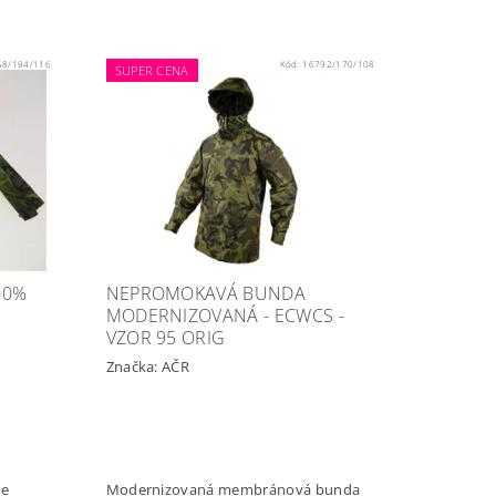
58/194/116
Kód:
16792/170/108
SUPER CENA
00%
NEPROMOKAVÁ BUNDA
MODERNIZOVANÁ - ECWCS -
VZOR 95 ORIG
Značka:
AČR
ve
Modernizovaná membránová bunda