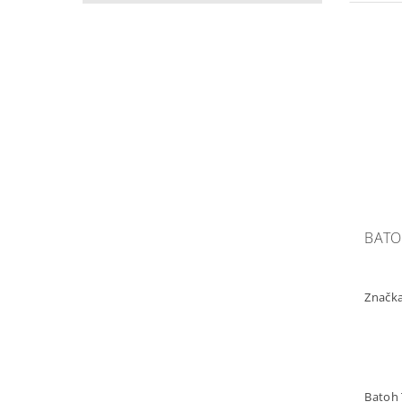
BATOH
Značk
Batoh 