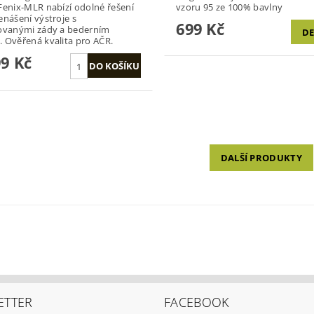
Fenix-MLR nabízí odolné řešení
vzoru 95 ze 100% bavlny
enášení výstroje s
699 Kč
ovanými zády a bederním
DE
 Ověřená kvalita pro AČR.
99 Kč
DALŠÍ PRODUKTY
ETTER
FACEBOOK