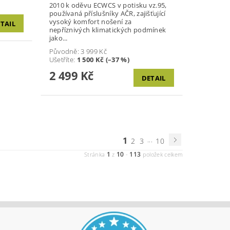
2010 k oděvu ECWCS v potisku vz.95,
používaná příslušníky AČR, zajišťující
vysoký komfort nošení za
TAIL
nepříznivých klimatických podmínek
jako...
Původně:
3 999 Kč
Ušetříte
:
1 500 Kč (–37 %)
2 499 Kč
DETAIL
1
...
2
3
10
1
10
113
Stránka
z
-
položek celkem