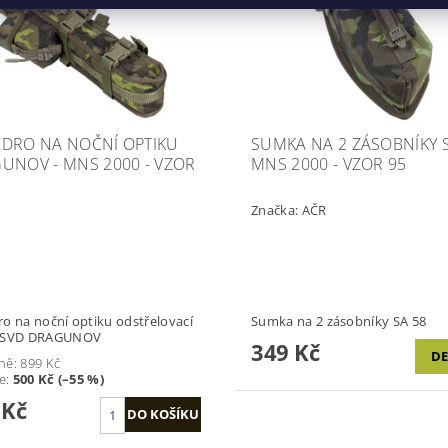
DRO NA NOČNÍ OPTIKU
SUMKA NA 2 ZÁSOBNÍKY S
UNOV - MNS 2000 - VZOR
MNS 2000 - VZOR 95
Značka:
AČR
o na noční optiku odstřelovací
Sumka na 2 zásobníky SA 58
 SVD DRAGUNOV
349 Kč
DE
ně:
899 Kč
te
:
500 Kč (–55 %)
 Kč