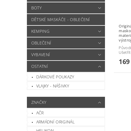
BOTY
DĚTSKÉ MASKÁČE - OBLEČENÍ
Origin
masko
KEMPING
materi
výstroj
OBLEČENÍ
Původ
Ušetří
VYBAVENÍ
169
OSTATNÍ
DÁRKOVÉ POUKAZY
VLAJKY - NÁŠIVKY
ZNAČKY
AČR
ARMÁDNÍ ORIGINÁL
HELIKON