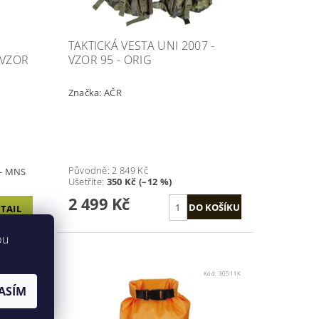
TAKTICKÁ VESTA UNI 2007 -
 VZOR
VZOR 95 - ORIG
Značka:
AČR
Původně:
2 849 Kč
 - MNS
Ušetříte
:
350 Kč (–12 %)
2 499 Kč
TAIL
bu
d:
630208A
Kód:
30511K
ASÍM