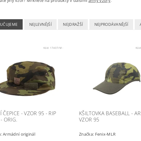
áte jiný vzor? Mrkněte na produkty v dalšími
army vzory
.
UČUJEME
NEJLEVNĚJŠÍ
NEJDRAŽŠÍ
NEJPRODÁVANĚJŠÍ
Kód:
17407/M -
Kód
 ČEPICE - VZOR 95 - RIP
KŠILTOVKA BASEBALL - AR
- ORIG.
VZOR 95
a:
Armádní originál
Značka:
Fenix-MLR