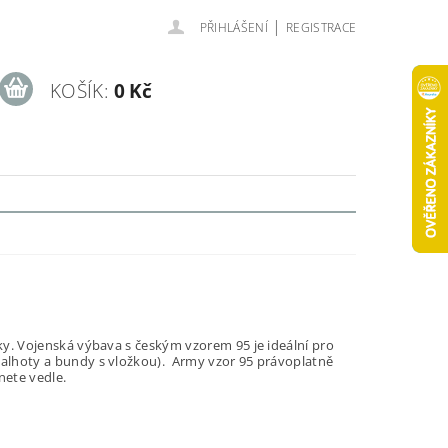
|
PŘIHLÁŠENÍ
REGISTRACE
KOŠÍK:
0 Kč
y. Vojenská výbava s českým vzorem 95 je ideální pro
alhoty a bundy s vložkou). Army vzor 95 právoplatně
nete vedle.