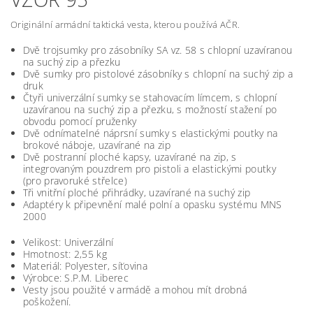
Originální armádní taktická vesta, kterou používá AČR.
Dvě trojsumky pro zásobníky SA vz. 58 s chlopní uzavíranou
na suchý zip a přezku
Dvě sumky pro pistolové zásobníky s chlopní na suchý zip a
druk
Čtyři univerzální sumky se stahovacím límcem, s chlopní
uzavíranou na suchý zip a přezku, s možností stažení po
obvodu pomocí pruženky
Dvě odnímatelné náprsní sumky s elastickými poutky na
brokové náboje, uzavírané na zip
Dvě postranní ploché kapsy, uzavírané na zip, s
integrovaným pouzdrem pro pistoli a elastickými poutky
(pro pravoruké střelce)
Tři vnitřní ploché přihrádky, uzavírané na suchý zip
Adaptéry k připevnění malé polní a opasku systému MNS
2000
Velikost: Univerzální
Hmotnost: 2,55 kg
Materiál: Polyester, síťovina
Výrobce: S.P.M. Liberec
Vesty jsou použité v armádě a mohou mít drobná
poškožení.