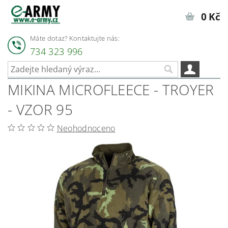
0 Kč
Máte dotaz? Kontaktujte nás:
734 323 996
MIKINA MICROFLEECE - TROYER
- VZOR 95
Neohodnoceno