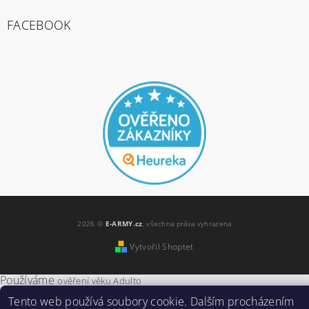
FACEBOOK
2026 ©
E-ARMY.cz
, všechna práva vyhrazena
Vytvořil Shoptet
Používáme
ověření věku Adulto
Tento web používá soubory cookie. Dalším procházením