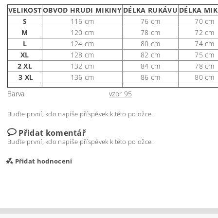
VELIKOST
OBVOD HRUDI MIKINY
DÉLKA RUKÁVU
DÉLKA MIK
S
116 cm
76 cm
70 cm
M
120 cm
78 cm
72 cm
L
124 cm
80 cm
74 cm
XL
128 cm
82 cm
75 cm
2 XL
132 cm
84 cm
78 cm
3 XL
136 cm
86 cm
80 cm
Barva
vzor 95
Buďte první, kdo napíše příspěvek k této položce.
Přidat komentář
Buďte první, kdo napíše příspěvek k této položce.
Přidat hodnocení