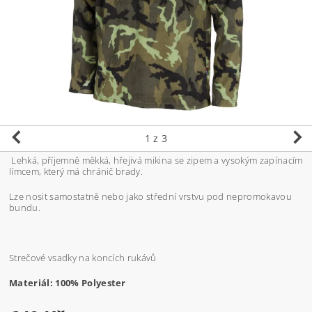
1
z 3
Lehká, příjemně měkká, hřejivá mikina se zipem a vysokým zapínacím
límcem, který má chránič brady.
Lze nosit samostatně nebo jako střední vrstvu pod nepromokavou
bundu.
Strečové vsadky na koncích rukávů
Materiál:
100% Polyester