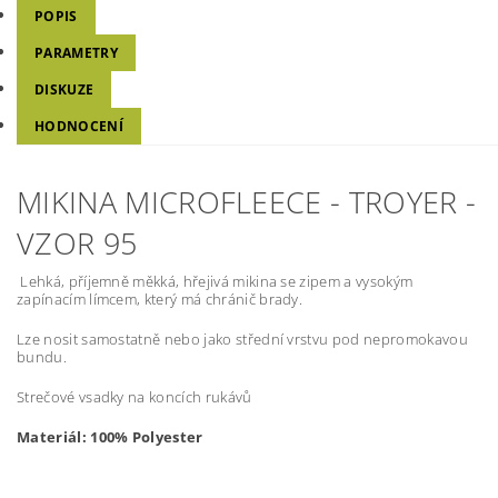
POPIS
PARAMETRY
DISKUZE
HODNOCENÍ
MIKINA MICROFLEECE - TROYER -
VZOR 95
Lehká, příjemně měkká, hřejivá mikina se zipem a vysokým
zapínacím límcem, který má chránič brady.
Lze nosit samostatně nebo jako střední vrstvu pod nepromokavou
bundu.
Strečové vsadky na koncích rukávů
Materiál:
100% Polyester