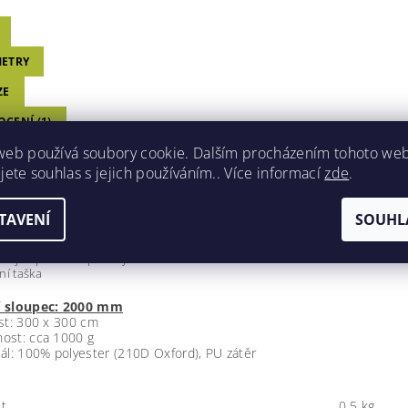
ETRY
ZE
CENÍ (1)
web používá soubory cookie. Dalším procházením tohoto we
jete souhlas s jejich používáním.. Více informací
zde
.
TA TARP EXTREM
á plachta vzor 95 z robustní rip-stop tkaniny
TAVENÍ
SOUHL
ro použití jako plachta, pláštěnka, sluneční plachta popř. krycí plachta
vacích ok vně
čko je uprostřed plachty. viz obrazek č.4
ní taška
 sloupec: 2000 mm
st:
300 x 300 cm
ost: cca 1000 g
ál: 100% polyester (210D Oxford), PU zátěr
t
0.5 kg