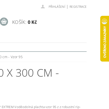
|
PŘIHLÁŠENÍ
REGISTRACE
KOŠÍK:
0 Kč
0 cm - Vzor 95
0 X 300 CM -
achta vzor 95 z z robustní rip-