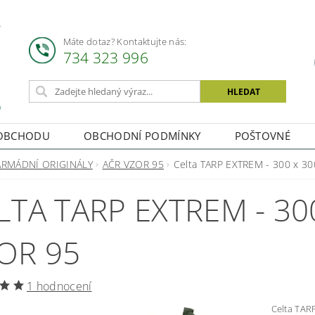
Máte dotaz? Kontaktujte nás:
734 323 996
OBCHODU
OBCHODNÍ PODMÍNKY
POŠTOVNÉ
ARMÁDNÍ ORIGINÁLY
AČR VZOR 95
Celta TARP EXTREM - 300 x 30
LTA TARP EXTREM - 30
OR 95
1 hodnocení
Celta TARP EXTREM Voděodolná pl