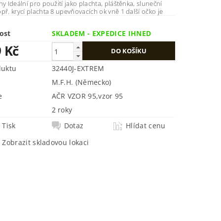
ny Ideální pro použití jako plachta, pláštěnka, sluneční
př. krycí plachta 8 upevňovacích ok vně 1 další očko je
ost
SKLADEM - EXPEDICE IHNED
9 Kč
duktu
32440J-EXTREM
M.F.H. (Německo)
e
AČR VZOR 95
,
vzor 95
2 roky
Tisk
Dotaz
Hlídat cenu
Zobrazit skladovou lokaci