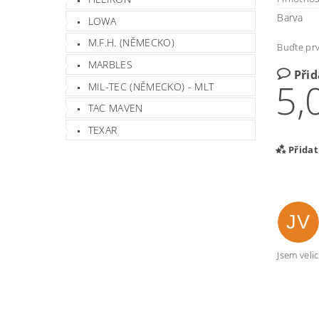
Barva
LOWA
M.F.H. (NĚMECKO)
Buďte prv
MARBLES
Při
5,
MIL-TEC (NĚMECKO) - MLT
TAC MAVEN
TEXAR
Přida
JV
Jsem veli