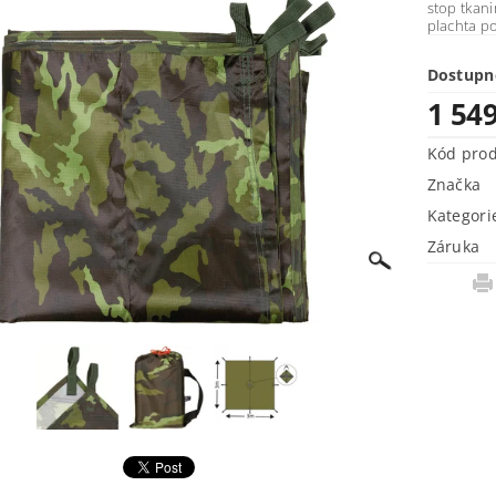
stop tkani
plachta po
Dostupn
1 54
Kód pro
Značka
Kategori
Záruka