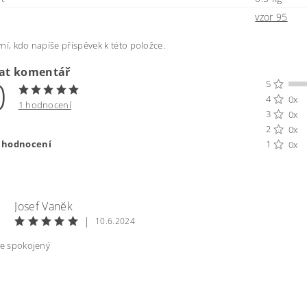
vzor 95
ní, kdo napíše příspěvek k této položce.
dat komentář
0
5
4
0x
1 hodnocení
3
0x
2
0x
t hodnocení
1
0x
Josef Vanĕk
|
10.6.2024
ce spokojený