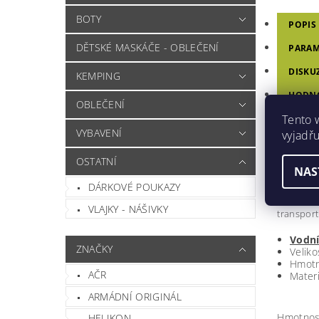
BOTY
POPIS
DĚTSKÉ MASKÁČE - OBLEČENÍ
PARAM
DISKU
KEMPING
HODNO
OBLEČENÍ
Tento 
VYBAVENÍ
vyjadřu
CEL
OSTATNÍ
Voděodoln
NAS
Ideální p
DÁRKOVÉ POUKAZY
8 upevňo
1 další o
VLAJKY - NÁŠIVKY
transport
Vodní
ZNAČKY
Veliko
Hmotn
AČR
Materi
ARMÁDNÍ ORIGINÁL
Hmotnos
HELIKON