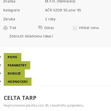
Značka
M.F.H. (Německo)
Kategorie
AČR VZOR 95
,
vzor 95
Záruka
2 roky
Tisk
Dotaz
Hlídat cenu
Zobrazit skladovou lokaci
POPIS
PARAMETRY
DISKUZE
HODNOCENÍ
CELTA TARP
Nepromokavá plachta vzor 95 z kvalitního polyesteru.