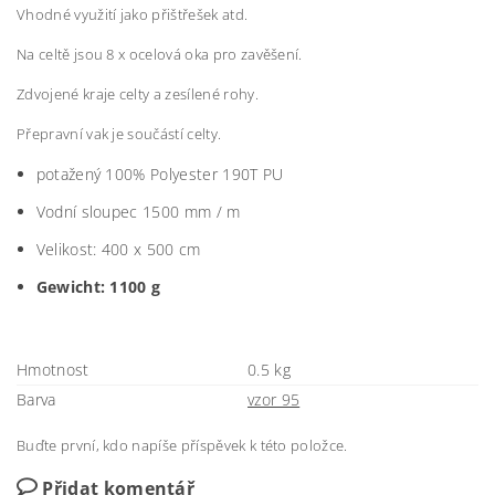
Vhodné využití jako přištřešek atd.
Na celtě jsou 8 x ocelová oka pro zavěšení.
Zdvojené kraje celty a zesílené rohy.
Přepravní vak je součástí celty.
potažený
100
% Polyester
190T
PU
Vodní sloupec 1500 mm / m
Velikost:
400 x 500 cm
Gewicht: 1100 g
Hmotnost
0.5 kg
Barva
vzor 95
Buďte první, kdo napíše příspěvek k této položce.
Přidat komentář