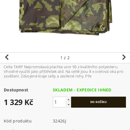
1
z 2
Celta TARP Nepromokavá plachta vzor 95 z kvalitního polyesteru.
Vhodné využití jako přištřešek atd. Na celtě jsou 8 x ocelová oka pro
zavěšení. Zdvojené kraje celty a zesílené rohy. Pře
Dostupnost
SKLADEM - EXPEDICE IHNED
1 329 Kč
Kód produktu
32426J