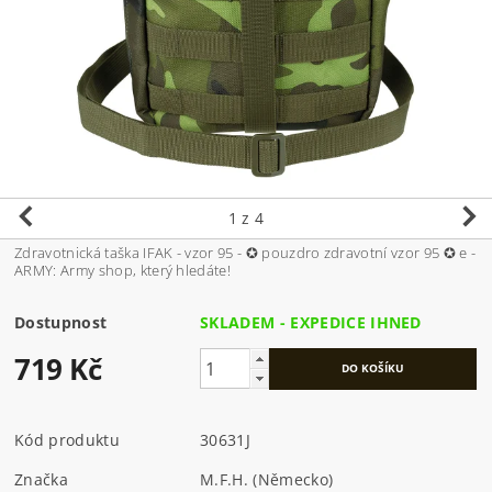
1
z 4
Zdravotnická taška IFAK - vzor 95 - ✪ pouzdro zdravotní vzor 95 ✪ e -
ARMY: Army shop, který hledáte!
Dostupnost
SKLADEM - EXPEDICE IHNED
719 Kč
Kód produktu
30631J
Značka
M.F.H. (Německo)