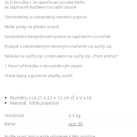
2x D-kroužky + 2x upevňovací poutka Molle
se zapínacím tlačítkem na zadní straně
Odnímatelný a nastavitelný ramenní popruh
Molle pásky na přední straně
Nastavitelný bezpečnostní pásek se zapínáním na cvoček
Rukojeť s odnímatelným červeným značením na suchý zip
Nášivka na suchý zip s odznakem na suchý zip „První pomoc“
1 hlavní přihrádka s obousměrným zipem
různé kapsy a gumové smyčky uvnitř
Rozměry: cca 21 x 22 x 12 cm (Š x V x H)
Materiál: 100% polyester
Hmotnost
0.5 kg
Barva
vzor 95
Buďte první, kdo napíše příspěvek k této položce.