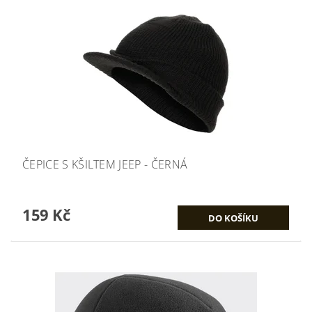
ČEPICE S KŠILTEM JEEP - ČERNÁ
159 Kč