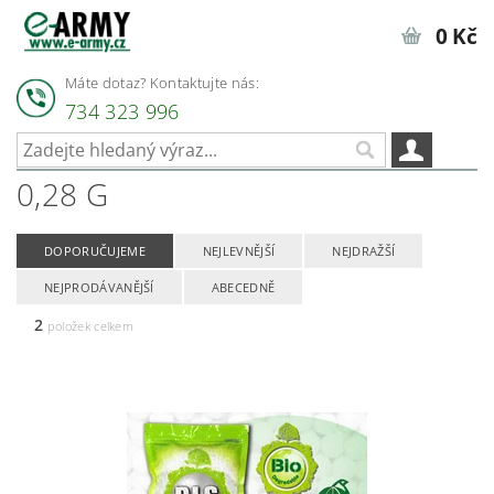
0 Kč
Máte dotaz? Kontaktujte nás:
734 323 996
0,28 G
DOPORUČUJEME
NEJLEVNĚJŠÍ
NEJDRAŽŠÍ
NEJPRODÁVANĚJŠÍ
ABECEDNĚ
2
položek celkem