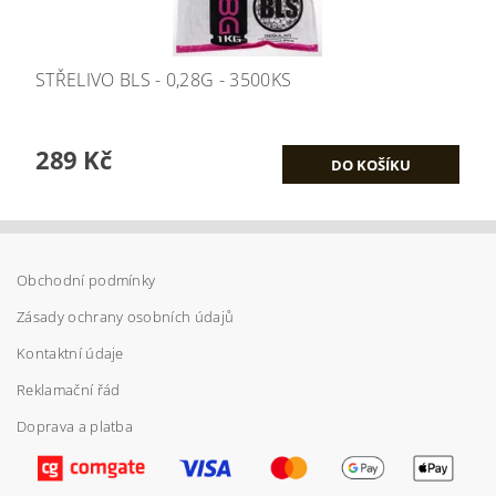
STŘELIVO BLS - 0,28G - 3500KS
289 Kč
Obchodní podmínky
Zásady ochrany osobních údajů
Kontaktní údaje
Reklamační řád
Doprava a platba