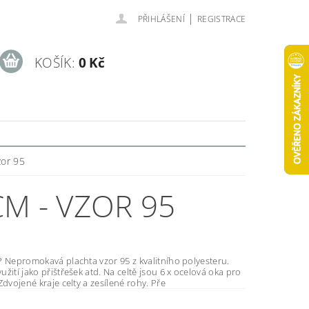
|
PŘIHLÁŠENÍ
REGISTRACE
KOŠÍK:
0 Kč
zor 95
CM - VZOR 95
esteru.
přištřešek atd. Na celtě jsou 6 x ocelová oka pro
zavěšení. Zdvojené kraje celty a zesílené rohy. Pře