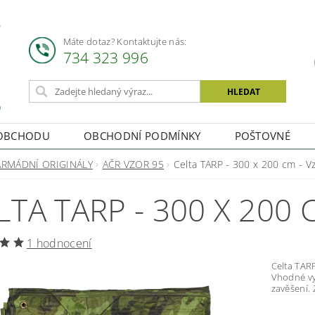
Máte dotaz? Kontaktujte nás:
734 323 996
OBCHODU
OBCHODNÍ PODMÍNKY
POŠTOVNÉ
ARMÁDNÍ ORIGINÁLY
AČR VZOR 95
Celta TARP - 300 x 200 cm - V
LTA TARP - 300 X 200 
1 hodnocení
Celta TARP Nepromokavá plachta vzor 95 z kvalitního poly
Vhodné využití jako 