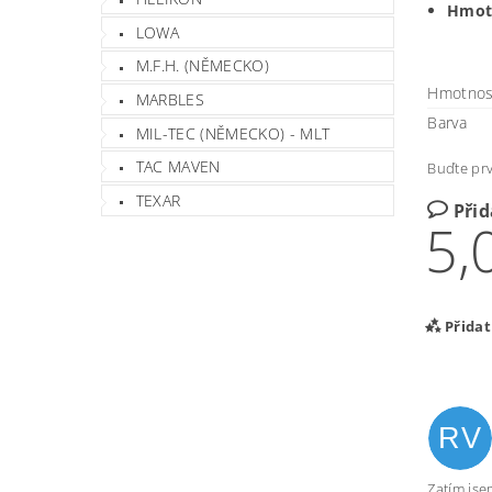
Hmotn
LOWA
M.F.H. (NĚMECKO)
Hmotnos
MARBLES
Barva
MIL-TEC (NĚMECKO) - MLT
TAC MAVEN
Buďte prv
TEXAR
Při
5,
Přida
RV
Zatím js