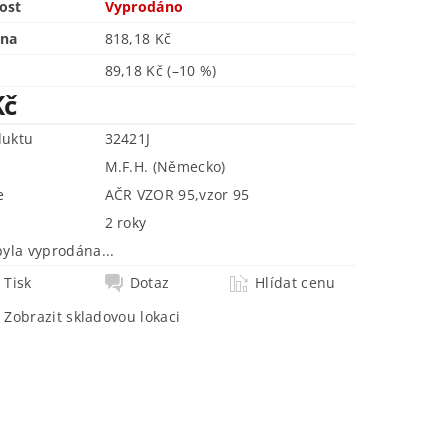
ost
Vyprodáno
ena
818,18 Kč
89,18 Kč
(–10 %)
Kč
duktu
32421J
M.F.H. (Německo)
e
AČR VZOR 95
,
vzor 95
2 roky
byla vyprodána...
Tisk
Dotaz
Hlídat cenu
Zobrazit skladovou lokaci