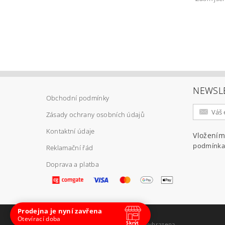
Vlož
NEWSL
Obchodní podmínky
Zásady ochrany osobních údajů
Kontaktní údaje
Vložením
podmínka
Reklamační řád
Doprava a platba
Prodejna je nyní zavřena
Otevírací doba
Skrýt
2026 ©
E-ARMY.cz
, všechna práva vyhrazena