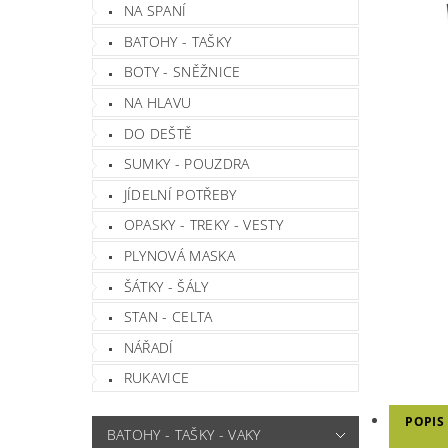
NA SPANÍ
BATOHY - TAŠKY
BOTY - SNĚŽNICE
NA HLAVU
DO DEŠTĚ
SUMKY - POUZDRA
JÍDELNÍ POTŘEBY
OPASKY - TREKY - VESTY
PLYNOVÁ MASKA
ŠÁTKY - ŠÁLY
STAN - CELTA
NÁŘADÍ
RUKAVICE
POPIS
BATOHY - TAŠKY - VAKY