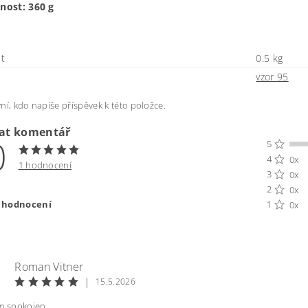
ost: 360 g
t
0.5 kg
vzor 95
ní, kdo napíše příspěvek k této položce.
dat komentář
0
5
4
0x
1 hodnocení
3
0x
2
0x
t hodnocení
1
0x
Roman Vitner
|
15.5.2026
em spokojen