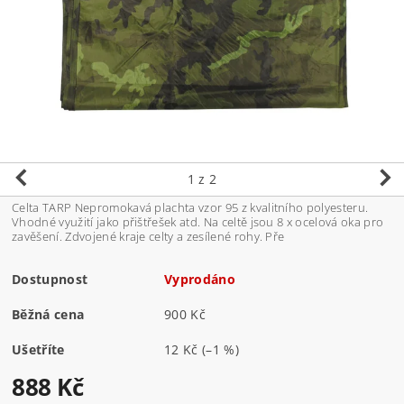
1
z 2
Celta TARP Nepromokavá plachta vzor 95 z kvalitního polyesteru.
Vhodné využití jako přištřešek atd. Na celtě jsou 8 x ocelová oka pro
zavěšení. Zdvojené kraje celty a zesílené rohy. Pře
Dostupnost
Vyprodáno
Běžná cena
900 Kč
Ušetříte
12 Kč
(–1 %)
888 Kč