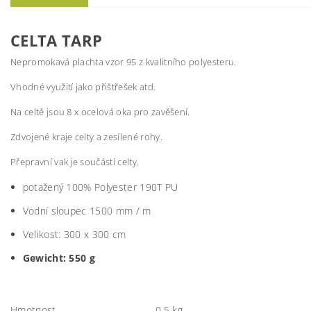
CELTA TARP
Nepromokavá plachta vzor 95 z kvalitního polyesteru.
Vhodné využití jako přištřešek atd.
Na celtě jsou 8 x ocelová oka pro zavěšení.
Zdvojené kraje celty a zesílené rohy.
Přepravní vak je součástí celty.
potažený
100
% Polyester
190T
PU
Vodní sloupec 1500 mm / m
Velikost:
300 x 300 cm
Gewicht: 550 g
Hmotnost
0.5 kg