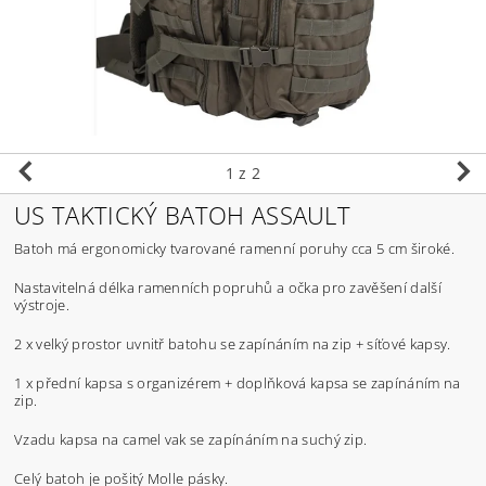
1
z 2
US TAKTICKÝ BATOH ASSAULT
Batoh má ergonomicky tvarované ramenní poruhy cca 5 cm široké.
Nastavitelná délka ramenních popruhů a očka pro zavěšení další
výstroje.
2 x velký prostor uvnitř batohu se zapínáním na zip + síťové kapsy.
1 x přední kapsa s organizérem + doplňková kapsa se zapínáním na
zip.
Vzadu kapsa na camel vak se zapínáním na suchý zip.
Celý batoh je pošitý Molle pásky.