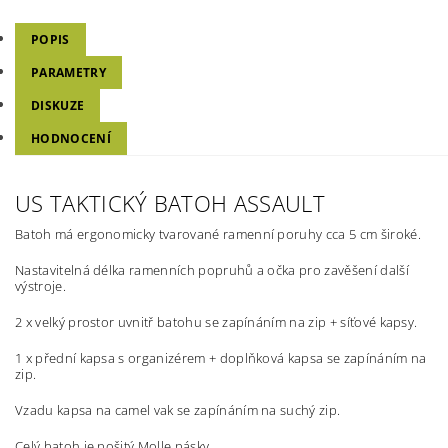
POPIS
PARAMETRY
DISKUZE
HODNOCENÍ
US TAKTICKÝ BATOH ASSAULT
Batoh má ergonomicky tvarované ramenní poruhy cca 5 cm široké.
Nastavitelná délka ramenních popruhů a očka pro zavěšení další
výstroje.
2 x velký prostor uvnitř batohu se zapínáním na zip + síťové kapsy.
1 x přední kapsa s organizérem + doplňková kapsa se zapínáním na
zip.
Vzadu kapsa na camel vak se zapínáním na suchý zip.
Celý batoh je pošitý Molle pásky.