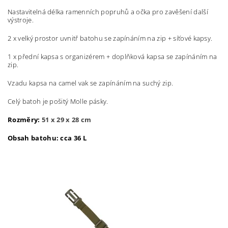
Nastavitelná délka ramenních popruhů a očka pro zavěšení další
výstroje.
2 x velký prostor uvnitř batohu se zapínáním na zip + síťové kapsy.
1 x přední kapsa s organizérem + doplňková kapsa se zapínáním na
zip.
Vzadu kapsa na camel vak se zapínáním na suchý zip.
Celý batoh je pošitý Molle pásky.
Rozměry:
51 x 29 x 28 cm
Obsah batohu: cca 36 L