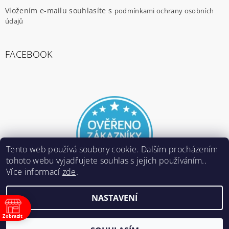
Vložením e-mailu souhlasíte s
podmínkami ochrany osobních
údajů
FACEBOOK
Tento web používá soubory cookie. Dalším procházením
tohoto webu vyjadřujete souhlas s jejich používáním..
Více informací
zde
.
NASTAVENÍ
2026 ©
E-ARMY.cz
, všechna práva vyhrazena
Zobrazit
Vytvořil Shoptet
ně