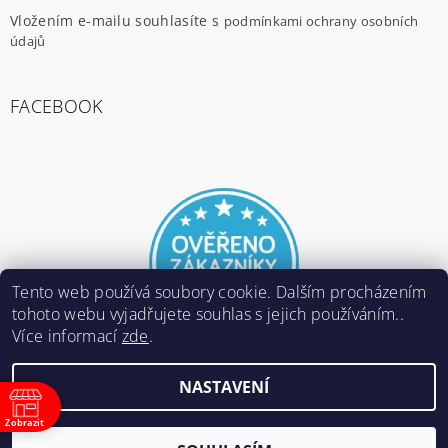
Vložením e-mailu souhlasíte s
podmínkami ochrany osobních
údajů
FACEBOOK
Tento web používá soubory cookie. Dalším procházením
tohoto webu vyjadřujete souhlas s jejich používáním..
Více informací
zde
.
NASTAVENÍ
2026 ©
E-ARMY.cz
, všechna práva vyhrazena
Zobrazit
Vytvořil Shoptet
ně