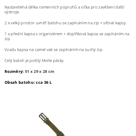
Nastavitelná délka ramenních popruhů a očka pro zavěšení další
výstroje.
2 x velký prostor uvnitř batohu se zapínáním na zip + síťové kapsy.
1 x přední kapsa s organizérem + doplňková kapsa se zapínáním na
zip.
Vzadu kapsa na camel vak se zapínáním na suchý zip.
Celý batoh je pošitý Molle pásky.
Rozměry:
51 x 29 x 28 cm
Obsah batohu: cca 36 L