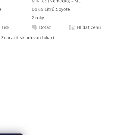
Mil-Tec (Německo) - MLT
e
Do 65 Litrů
,
Coyote
2 roky
Tisk
Dotaz
Hlídat cenu
Zobrazit skladovou lokaci