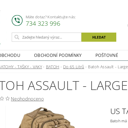
Máte dotaz? Kontaktujte nás:
734 323 996
OBCHODU
OBCHODNÍ PODMÍNKY
POŠTOVNÉ
BATOHY - TAŠKY - VAKY
BATOH
Do 65 Litrů
Batoh Assault - Large
TOH ASSAULT - LARGE
Neohodnoceno
US T
Batoh má 