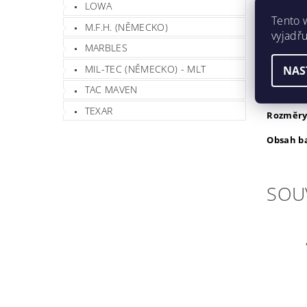
LOWA
2 x velký
Tento 
M.F.H. (NĚMECKO)
vyjadřu
1 x předn
MARBLES
Vzadu kap
MIL-TEC (NĚMECKO) - MLT
NAS
TAC MAVEN
Celý bato
TEXAR
Rozměry
Obsah ba
SOU