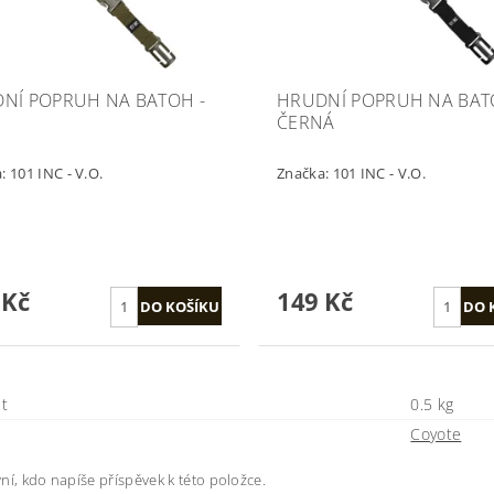
NÍ POPRUH NA BATOH -
HRUDNÍ POPRUH NA BAT
ČERNÁ
a:
101 INC - V.O.
Značka:
101 INC - V.O.
 Kč
149 Kč
t
0.5 kg
Coyote
ní, kdo napíše příspěvek k této položce.