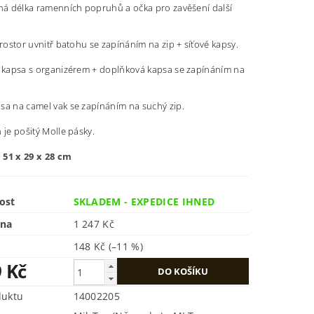
lná délka ramenních popruhů a očka pro zavěšení další
prostor uvnitř batohu se zapínáním na zip + síťové kapsy.
í kapsa s organizérem + doplňková kapsa se zapínáním na
sa na camel vak se zapínáním na suchý zip.
 je pošitý Molle pásky.
:
51 x 29 x 28 cm
ost
SKLADEM - EXPEDICE IHNED
ena
1 247 Kč
148 Kč
(–11 %)
9 Kč
duktu
14002205