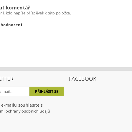
dat komentář
ní, kdo napíše příspěvek k této položce.
t hodnocení
ETTER
FACEBOOK
ením hodnocení souhlasíte s
podmínkami ochrany osobních úda
 e-mailu souhlasíte s
mi ochrany osobních údajů