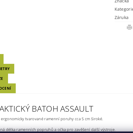
Značka
Kategori
Záruka
ETRY
ZE
OCENÍ
TAKTICKÝ BATOH ASSAULT
 ergonomicky tvarované ramenní poruhy cca 5 cm široké.
lná délka ramenních popruhů a očka pro zavěšení další výstroje.