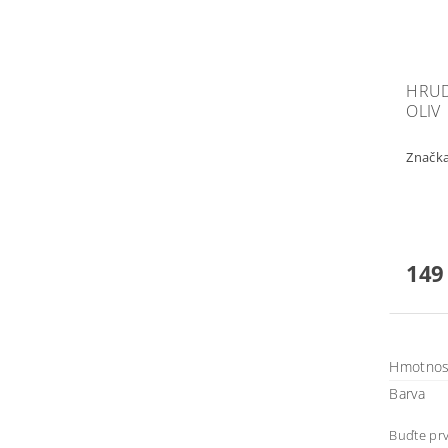
HRUD
OLIV
Značk
149
Hmotnos
Barva
Buďte prv