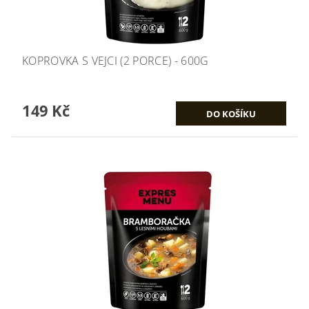
KOPROVKA S VEJCI (2 PORCE) - 600G
149 Kč