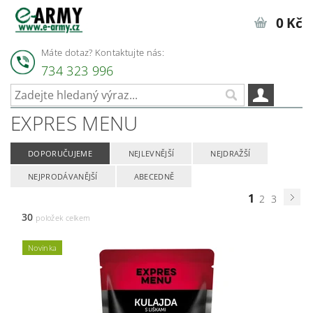
0 Kč
Máte dotaz? Kontaktujte nás:
734 323 996
EXPRES MENU
DOPORUČUJEME
NEJLEVNĚJŠÍ
NEJDRAŽŠÍ
NEJPRODÁVANĚJŠÍ
ABECEDNĚ
1
2
3
30
položek celkem
Novinka