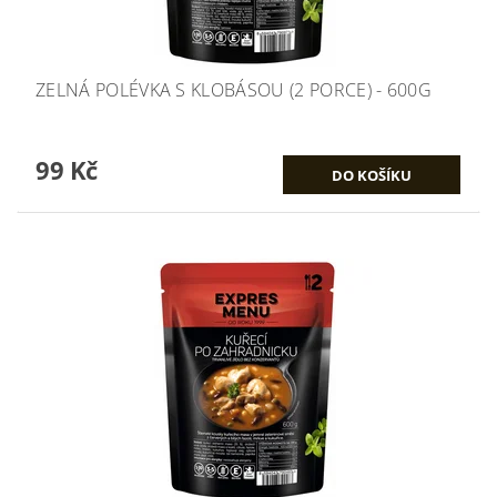
ZELNÁ POLÉVKA S KLOBÁSOU (2 PORCE) - 600G
99 Kč