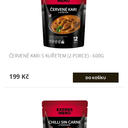
ČERVENÉ KARI S KUŘETEM (2 PORCE) - 600G
199 Kč