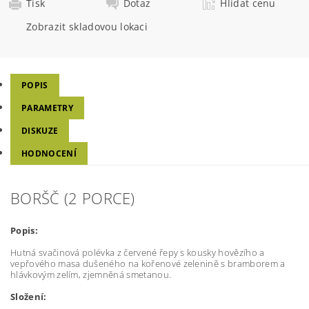
Tisk
Dotaz
Hlídat cenu
Zobrazit skladovou lokaci
POPIS
PARAMETRY
DISKUZE
HODNOCENÍ
BORŠČ (2 PORCE)
Popis:
Hutná svačinová polévka z červené řepy s kousky hovězího a
vepřového masa dušeného na kořenové zelenině s bramborem a
hlávkovým zelím, zjemněná smetanou.
Složení: