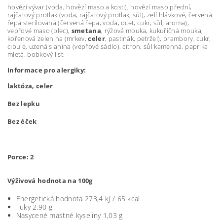
hovězí vývar (voda, hovězí maso a kosti), hovězí maso přední,
rajčatový protlak (voda, rajčatový protlak, sůl), zelí hlávkové, červená
řepa sterilovaná (červená řepa, voda, ocet, cukr, sůl, aroma),
vepřové maso (plec),
smetana
, rýžová mouka, kukuřičná mouka,
kořenová zelenina (mrkev,
celer
, pastinák, petržel), brambory, cukr,
cibule, uzená slanina (vepřové sádlo), citron, sůl kamenná, paprika
mletá, bobkový list.
Informace pro alergiky:
laktóza, celer
Bez lepku
Bez éček
Porce:
2
Výživová hodnota na 100g
Energetická hodnota 273,4 kJ / 65 kcal
Tuky 2,90 g
Nasycené mastné kyseliny 1,03 g