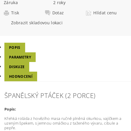
Záruka
2 roky
Tisk
Dotaz
Hlídat cenu
Zobrazit skladovou lokaci
POPIS
PARAMETRY
DISKUZE
HODNOCENÍ
ŠPANĚLSKÝ PTÁČEK (2 PORCE)
Popis:
Křehká roláda z hovězího masa ručně plněná okurkou, vajíčkem a
uzeným špekem, s jemnou omáčkou z taženého vývaru, cibule a
pepře.