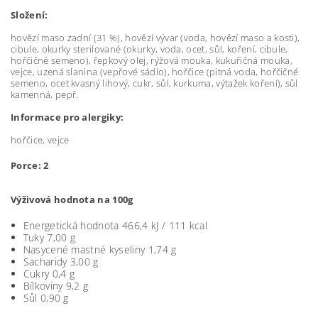
Složení:
hovězí maso zadní (31 %), hovězí vývar (voda, hovězí maso a kosti),
cibule, okurky sterilované (okurky, voda, ocet, sůl, koření, cibule,
hořčičné semeno), řepkový olej, rýžová mouka, kukuřičná mouka,
vejce, uzená slanina (vepřové sádlo), hořčice (pitná voda, hořčičné
semeno, ocet kvasný lihový, cukr, sůl, kurkuma, výtažek koření), sůl
kamenná, pepř.
Informace pro alergiky:
hořčice, vejce
Porce:
2
Výživová hodnota na 100g
Energetická hodnota 466,4 kJ / 111 kcal
Tuky 7,00 g
Nasycené mastné kyseliny 1,74 g
Sacharidy 3,00 g
Cukry 0,4 g
Bílkoviny 9,2 g
Sůl 0,90 g