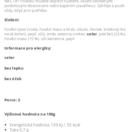
NÁŠ TIP! Polévku můžete doplnit nudlemi, vašimi oblíbenými
polévkovými těstovinami nebo kapáním (zavářkou). Zahřeje a posílí
vždy, když je to potřeba.
Složení
:
hovězí vývar (voda, hovězí maso a kosti, cibule, česnek, bobkový list,
nové koření, pepř, sůl), směs zeleniny (mrkev,
celer
, petržel) (23 %),
hovězí maso (15 %), sůl kamenná, pepř.
Informace pro alergiky:
celer
bez lepku
bez éček
Porce:
2
Výživová hodnota na 100g
Energetická hodnota 139 kJ / 33 kcal
Tuky 0,7 g