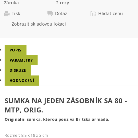
Záruka
2 roky
Tisk
Dotaz
Hlídat cenu
Zobrazit skladovou lokaci
POPIS
PARAMETRY
DISKUZE
HODNOCENÍ
SUMKA NA JEDEN ZÁSOBNÍK SA 80 -
MTP, ORIG.
Originální sumka, kterou používá Britská armáda.
Rozměr: 8,5 x 18 x 3 cm