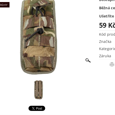
RIDAY
Běžná c
Ušetříte
59 K
Kód pro
Značka
Kategori
Záruka