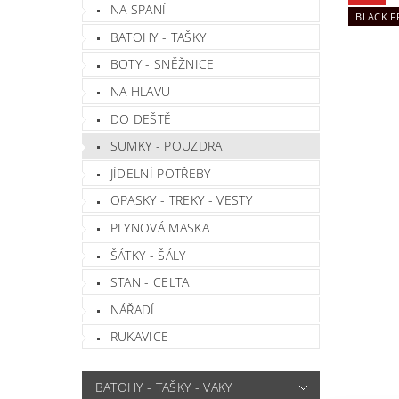
NA SPANÍ
BLACK F
BATOHY - TAŠKY
BOTY - SNĚŽNICE
NA HLAVU
DO DEŠTĚ
SUMKY - POUZDRA
JÍDELNÍ POTŘEBY
OPASKY - TREKY - VESTY
PLYNOVÁ MASKA
ŠÁTKY - ŠÁLY
STAN - CELTA
NÁŘADÍ
RUKAVICE
BATOHY - TAŠKY - VAKY