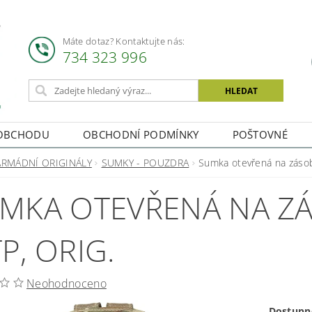
Máte dotaz? Kontaktujte nás:
734 323 996
OBCHODU
OBCHODNÍ PODMÍNKY
POŠTOVNÉ
ARMÁDNÍ ORIGINÁLY
SUMKY - POUZDRA
Sumka otevřená na zásobn
MKA OTEVŘENÁ NA ZÁS
P, ORIG.
Neohodnoceno
Dostupn