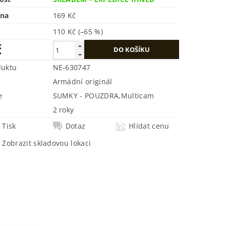
ena
169 Kč
110 Kč
(–65 %)
č
duktu
NE-630747
Armádní originál
e
SUMKY - POUZDRA
,
Multicam
2 roky
Tisk
Dotaz
Hlídat cenu
Zobrazit skladovou lokaci