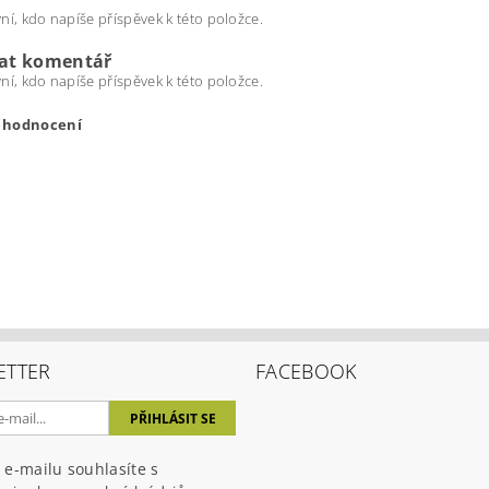
ní, kdo napíše příspěvek k této položce.
dat komentář
ní, kdo napíše příspěvek k této položce.
t hodnocení
ETTER
FACEBOOK
ením hodnocení souhlasíte s
podmínkami ochrany osobních úda
 e-mailu souhlasíte s