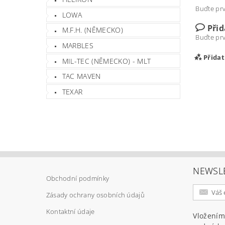
Buďte prv
LOWA
Při
M.F.H. (NĚMECKO)
Buďte prv
MARBLES
Přida
MIL-TEC (NĚMECKO) - MLT
TAC MAVEN
TEXAR
NEWSL
Obchodní podmínky
Vlož
Zásady ochrany osobních údajů
Kontaktní údaje
Vložením