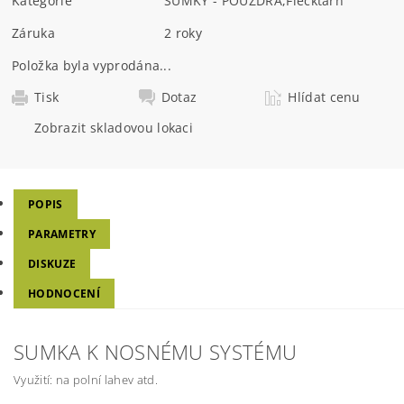
Kategorie
SUMKY - POUZDRA
,
Flecktarn
Záruka
2 roky
Položka byla vyprodána...
Tisk
Dotaz
Hlídat cenu
Zobrazit skladovou lokaci
POPIS
PARAMETRY
DISKUZE
HODNOCENÍ
SUMKA K NOSNÉMU SYSTÉMU
Využití: na polní lahev atd.