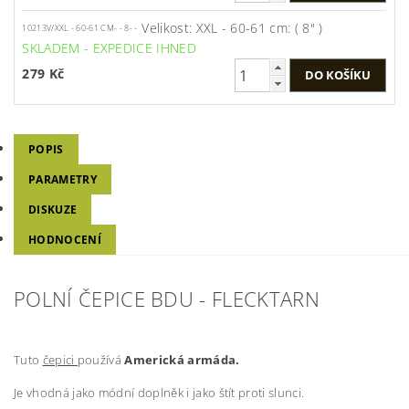
Velikost: XXL - 60-61 cm: ( 8" )
10213V/XXL - 60-61 CM- - 8- -
SKLADEM - EXPEDICE IHNED
279 Kč
POPIS
PARAMETRY
DISKUZE
HODNOCENÍ
POLNÍ ČEPICE BDU - FLECKTARN
Tuto
čepici
používá
Americká armáda.
Je vhodná jako módní doplněk i jako štít proti slunci.