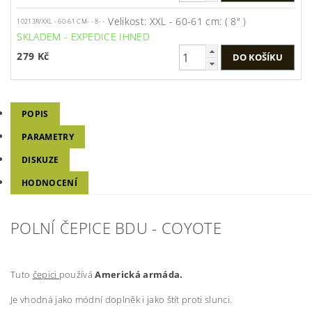
Velikost: XXL - 60-61 cm: ( 8" )
10213R/XXL - 60-61 CM- - 8- -
SKLADEM - EXPEDICE IHNED
279 Kč
POPIS
PARAMETRY
DISKUZE
HODNOCENÍ
POLNÍ ČEPICE BDU - COYOTE
Tuto
čepici
používá
Americká armáda.
Je vhodná jako módní doplněk i jako štít proti slunci.