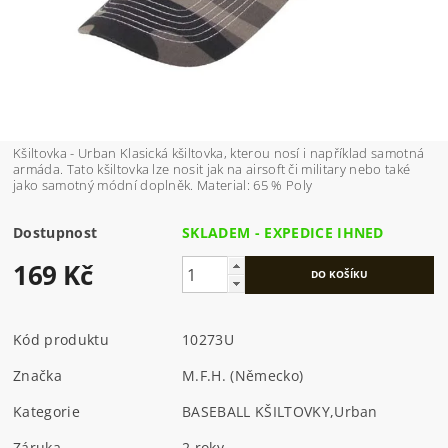
Kšiltovka - Urban Klasická kšiltovka, kterou nosí i například samotná
armáda. Tato kšiltovka lze nosit jak na airsoft či military nebo také
jako samotný módní doplněk. Material: 65 % Poly
Dostupnost
SKLADEM - EXPEDICE IHNED
169 Kč
Kód produktu
10273U
Značka
M.F.H. (Německo)
Kategorie
BASEBALL KŠILTOVKY
,
Urban
Záruka
2 roky