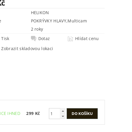
Kč
HELIKON
e
POKRÝVKY HLAVY
,
Multicam
2 roky
Tisk
Dotaz
Hlídat cenu
Zobrazit skladovou lokaci
ICE IHNED
299 Kč