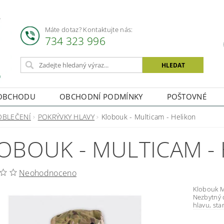
Máte dotaz? Kontaktujte nás:
734 323 996
OBCHODU
OBCHODNÍ PODMÍNKY
POŠTOVNÉ
OBLEČENÍ
POKRÝVKY HLAVY
Klobouk - Multicam - Helikon
OBOUK - MULTICAM -
Neohodnoceno
Klobouk Multicam Helikon Klobouk v klasickém střihu boonie.
Nezbytný 
hlavu, sta