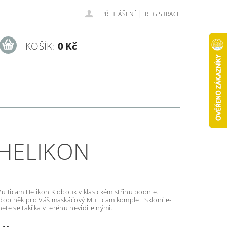
|
PŘIHLÁŠENÍ
REGISTRACE
KOŠÍK:
0 Kč
 HELIKON
doplněk pro Váš maskáčový Multicam komplet. Skloníte-li
nete se takřka v terénu neviditelnými.