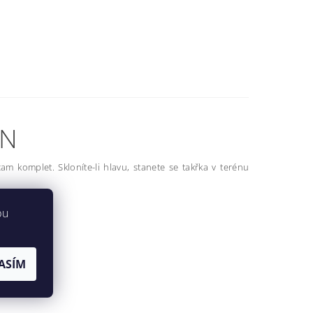
ON
 komplet. Skloníte-li hlavu, stanete se takřka v terénu
bu
ASÍM