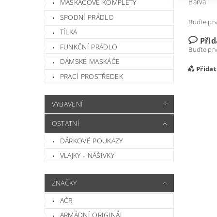
Barva
MASKÁČOVÉ KOMPLETY
SPODNÍ PRÁDLO
Buďte prv
TÍLKA
Při
FUNKČNÍ PRÁDLO
Buďte prv
DÁMSKÉ MASKÁČE
Přida
PRACÍ PROSTŘEDEK
VYBAVENÍ
OSTATNÍ
DÁRKOVÉ POUKAZY
VLAJKY - NÁŠIVKY
ZNAČKY
Vlož
AČR
ARMÁDNÍ ORIGINÁL