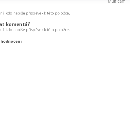
Multicam
ní, kdo napíše příspěvek k této položce.
dat komentář
ní, kdo napíše příspěvek k této položce.
t hodnocení
ením hodnocení souhlasíte s
podmínkami ochrany osobních úda