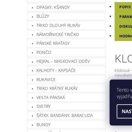
OPASKY, KŠANDY
POPIS
BLŮZY
PARAM
TRIKO DLOUHÝ RUKÁV
DISKU
NÁMOŘNICKÉ TRIČKO
HODN
PÁNSKÉ KRAŤASY
PONČO
KL
HEJKAL - MASKOVACÍ ODĚV
KALHOTY - KAPSÁČE
Klobouk v
neviditel
RUKAVICE
střih 
TRIKO KRÁTKÝ RUKÁV
Tento 
klobou
vyjadřu
široká
VESTA PÁNSKÁ
po obv
čtyři 
SVETRY
NAS
šňůrk
ŠÁTKY, BANDÁNY, BARACUDA
materi
PolyC
BUNDY