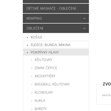
DĚTSKÉ MASKÁČE - OBLEČENÍ
KEMPING
OBLEČENÍ
KOŠILE
FLEECE, BUNDA, MIKINA
POKRÝVKY HLAVY
KŠILTOVKY
ZIMNÍ ČEPICE
MOSKYTIÉRY
ZVO
BASEBALL KŠILTOVKY
KLOBOUKY
KA-BON-P
KUKLA
BARETY