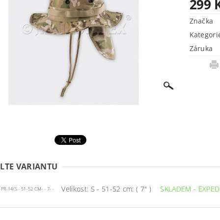
299 
Značka
Kategori
Záruka
LTE VARIANTU
Velikost: S - 51-52 cm: ( 7" )
SKLADEM - EXPED
R-14/S - 51-52 CM- - 7- -