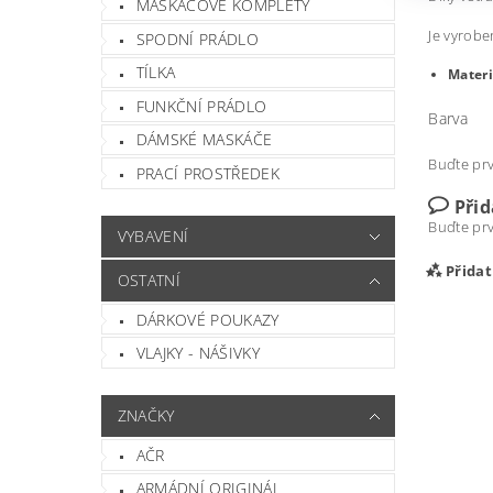
MASKÁČOVÉ KOMPLETY
Je vyrobe
SPODNÍ PRÁDLO
TÍLKA
Materi
FUNKČNÍ PRÁDLO
Barva
DÁMSKÉ MASKÁČE
Buďte prv
PRACÍ PROSTŘEDEK
Při
Buďte prv
VYBAVENÍ
Přida
OSTATNÍ
DÁRKOVÉ POUKAZY
VLAJKY - NÁŠIVKY
ZNAČKY
AČR
ARMÁDNÍ ORIGINÁL