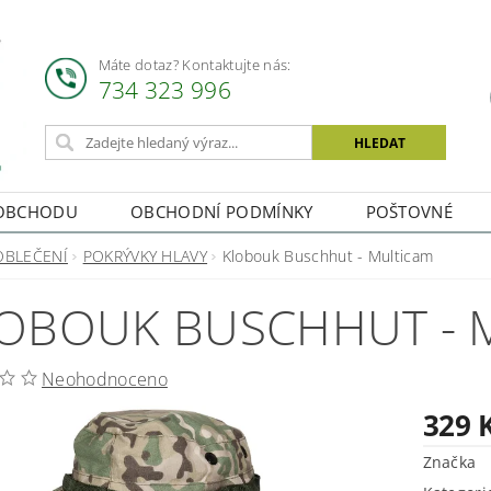
Máte dotaz? Kontaktujte nás:
734 323 996
OBCHODU
OBCHODNÍ PODMÍNKY
POŠTOVNÉ
OBLEČENÍ
POKRÝVKY HLAVY
Klobouk Buschhut - Multicam
OBOUK BUSCHHUT - 
Neohodnoceno
329 
Značka