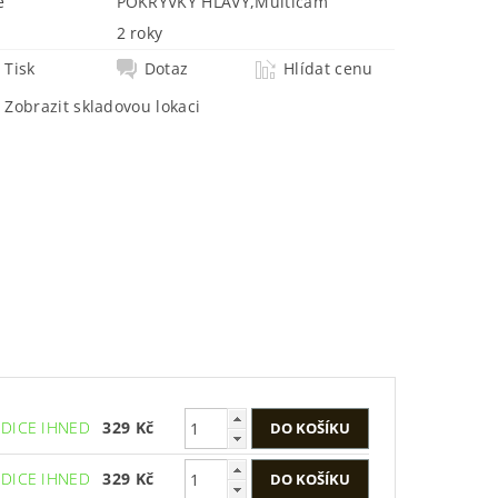
e
POKRÝVKY HLAVY
,
Multicam
2 roky
Tisk
Dotaz
Hlídat cenu
Zobrazit skladovou lokaci
EDICE IHNED
329 Kč
EDICE IHNED
329 Kč