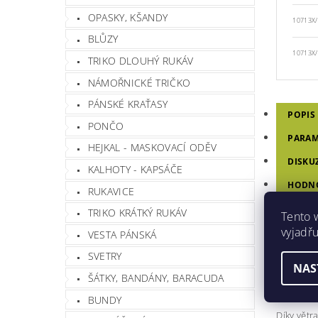
OPASKY, KŠANDY
10713X/L
BLŮZY
10713X/X
TRIKO DLOUHÝ RUKÁV
NÁMOŘNICKÉ TRIČKO
PÁNSKÉ KRAŤASY
POPIS
PONČO
PARAM
HEJKAL - MASKOVACÍ ODĚV
DISKU
KALHOTY - KAPSÁČE
HODN
RUKAVICE
TRIKO KRÁTKÝ RUKÁV
Tento 
KLO
vyjadřu
VESTA PÁNSKÁ
SVETRY
NAS
ŠÁTKY, BANDÁNY, BARACUDA
Tropický
BUNDY
Díky větr