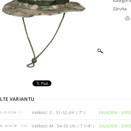
Kategori
Záruka
LTE VARIANTU
Velikost: S - 51-52 cm: ( 7" )
SKLADEM - EXP
 - 51-52 CM- - 7- -
Velikost: M - 54-55 cm: ( 7 1/4" )
SKLADEM - EXP
 - 54-55 CM- - 7 1/4- -