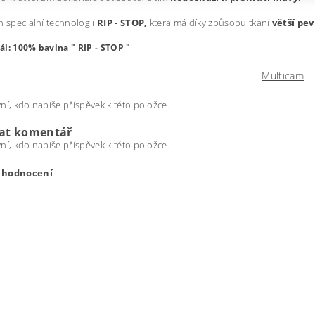
n speciální technologií
RIP - STOP,
která má díky způsobu tkaní
větší pe
ál: 100% bavlna " RIP - STOP "
Multicam
ní, kdo napíše příspěvek k této položce.
dat komentář
ní, kdo napíše příspěvek k této položce.
t hodnocení