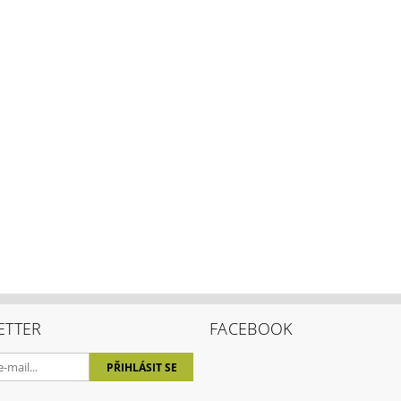
ením hodnocení souhlasíte s
podmínkami ochrany osobních úda
ETTER
FACEBOOK