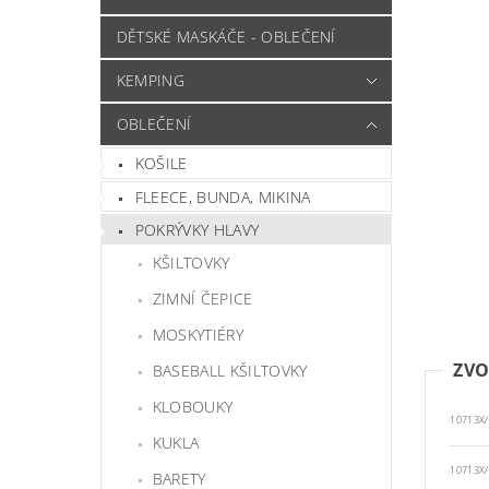
DĚTSKÉ MASKÁČE - OBLEČENÍ
KEMPING
OBLEČENÍ
KOŠILE
FLEECE, BUNDA, MIKINA
POKRÝVKY HLAVY
KŠILTOVKY
ZIMNÍ ČEPICE
MOSKYTIÉRY
ZVO
BASEBALL KŠILTOVKY
KLOBOUKY
10713X/S
KUKLA
10713X/M
BARETY