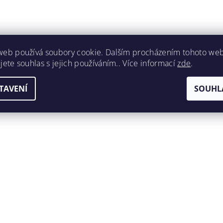
web používá soubory cookie. Dalším procházením tohoto we
jete souhlas s jejich používáním.. Více informací
zde
.
TAVENÍ
SOUHL
ením hodnocení souhlasíte s
podmínkami ochrany osobních úda