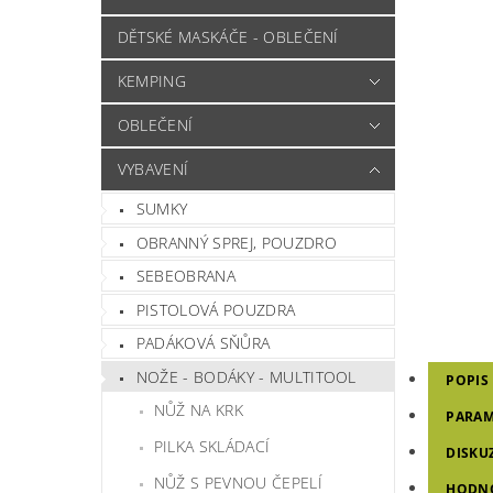
DĚTSKÉ MASKÁČE - OBLEČENÍ
KEMPING
OBLEČENÍ
VYBAVENÍ
SUMKY
OBRANNÝ SPREJ, POUZDRO
SEBEOBRANA
PISTOLOVÁ POUZDRA
PADÁKOVÁ SŇŮRA
NOŽE - BODÁKY - MULTITOOL
POPIS
NŮŽ NA KRK
PARAM
PILKA SKLÁDACÍ
DISKU
NŮŽ S PEVNOU ČEPELÍ
HODN