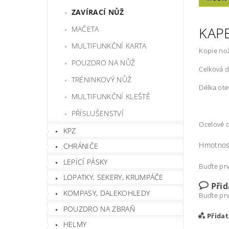
ZAVÍRACÍ NŮŽ
KAP
MAČETA
MULTIFUNKČNÍ KARTA
Kopie no
POUZDRO NA NŮŽ
Celková d
TRÉNINKOVÝ NŮŽ
Délka ot
MULTIFUNKČNÍ KLEŠTĚ
PŘÍSLUŠENSTVÍ
Ocelové o
KPZ
Hmotnos
CHRÁNIČE
LEPÍCÍ PÁSKY
Buďte prv
LOPATKY, SEKERY, KRUMPÁČE
Při
KOMPASY, DALEKOHLEDY
Buďte prv
POUZDRO NA ZBRAŇ
Přida
HELMY