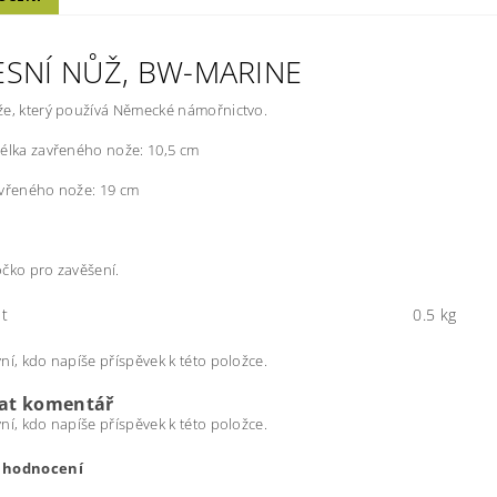
ESNÍ NŮŽ, BW-MARINE
že, který používá Německé námořnictvo.
élka zavřeného nože: 10,5 cm
evřeného nože: 19 cm
čko pro zavěšení.
t
0.5 kg
ní, kdo napíše příspěvek k této položce.
dat komentář
ní, kdo napíše příspěvek k této položce.
t hodnocení