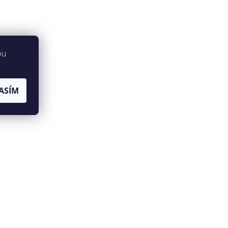
bu
ASÍM
jů