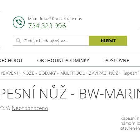
Máte dotaz? Kontaktujte nás:
734 323 996
OBCHODU
OBCHODNÍ PODMÍNKY
POŠTOVNÉ
VYBAVENÍ
NOŽE - BODÁKY - MULTITOOL
ZAVÍRACÍ NŮŽ
Kapesní
PESNÍ NŮŽ - BW-MARI
Neohodnoceno
Kapesní nůž, BW-MARINE
námořnictvo. Celková délka zavřeného nože