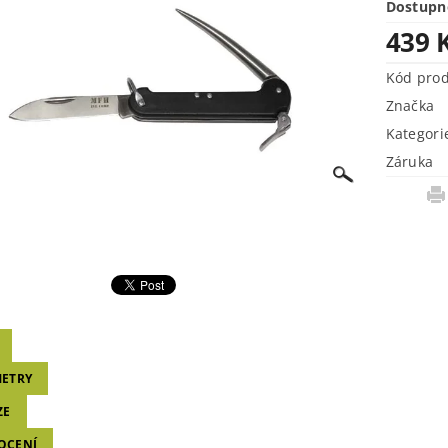
Dostupn
439 
Kód pro
Značka
Kategori
Záruka
ETRY
ZE
OCENÍ