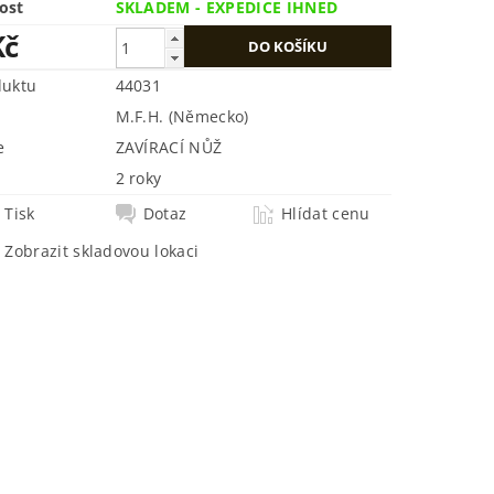
ost
SKLADEM - EXPEDICE IHNED
Kč
duktu
44031
M.F.H. (Německo)
e
ZAVÍRACÍ NŮŽ
2 roky
Tisk
Dotaz
Hlídat cenu
Zobrazit skladovou lokaci