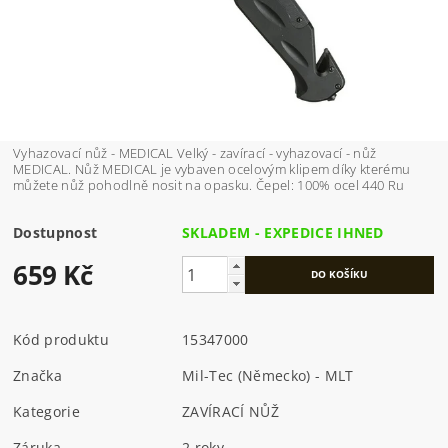
Vyhazovací nůž - MEDICAL Velký - zavírací - vyhazovací - nůž
MEDICAL. Nůž MEDICAL je vybaven ocelovým klipem díky kterému
můžete nůž pohodlně nosit na opasku. Čepel: 100% ocel 440 Ru
Dostupnost
SKLADEM - EXPEDICE IHNED
659 Kč
Kód produktu
15347000
Značka
Mil-Tec (Německo) - MLT
Kategorie
ZAVÍRACÍ NŮŽ
Záruka
2 roky