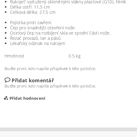
Rukojeť: vyztužený skleněnými vlákny plastové (G10), hliník
Délka ostří: 11,5 cm
Celková délka: 27,5 cm
Pojistka proti zavření.
Čep pro snadnější otevření nože.
Ocelový čep na rozbíjení skla ve spodní části nože.
Řezač provazů, lan a pásů
Lékařský odznak na rukojeti
Hmotnost
0.5 kg
Buďte první, kdo napíše příspěvek k této položce.
Přidat komentář
Buďte první, kdo napíše příspěvek k této položce.
Přidat hodnocení