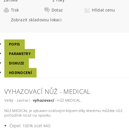
Tisk
Dotaz
Hlídat cenu
Zobrazit skladovou lokaci
POPIS
PARAMETRY
DISKUZE
HODNOCENÍ
VYHAZOVACÍ NŮŽ - MEDICAL
Velký - zavírací -
vyhazovací
- nůž MEDICAL.
Nůž MEDICAL je vybaven ocelovým klipem díky kterému můžete nůž
pohodlně nosit na opasku.
Čepel: 100% ocel 440