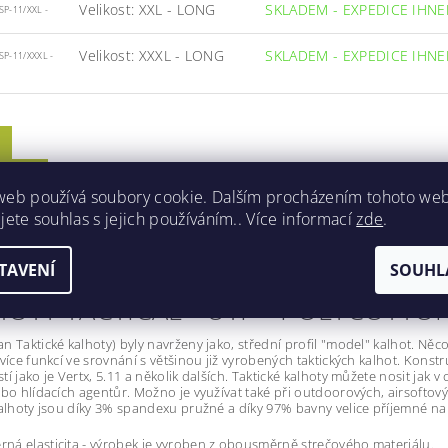
Velikost: XXL - LONG
SKLADEM - EXPEDICE IHN
SP-11/XXL -
Velikost: XXXL - LONG
SKLADEM - EXPEDICE IHN
SP-11/XXXL -
ETRY
web používá soubory cookie. Dalším procházením tohoto we
ZE
jete souhlas s jejich používáním.. Více informací
zde
.
OCENÍ
TAVENÍ
SOUHL
OTY TACTICAL - UTP - POLYCOTTON
n Taktické kalhoty) byly navrženy jako, střední profil "model" kalhot. N
 více funkcí ve srovnání s většinou již vyrobených taktických kalhot. Kons
í jako je Vertx, 5.11 a několik dalších. Taktické kalhoty můžete nosit jak v 
ebo hlídacích agentůr. Možno je využívat také při outdoorových, airsofto
kalhoty jsou díky 3% spandexu pružné a díky 97% bavny velice příjemné na
á elasticita - výrobek je vyroben z obousměrně strečového materiálu.