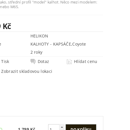
ako, střední profil "model" kalhot. Něco mezi modelem:
 nebo M65.
9 Kč
HELIKON
e
KALHOTY - KAPSÁČE
,
Coyote
2 roky
Tisk
Dotaz
Hlídat cenu
Zobrazit skladovou lokaci
ED
1 799 Kč