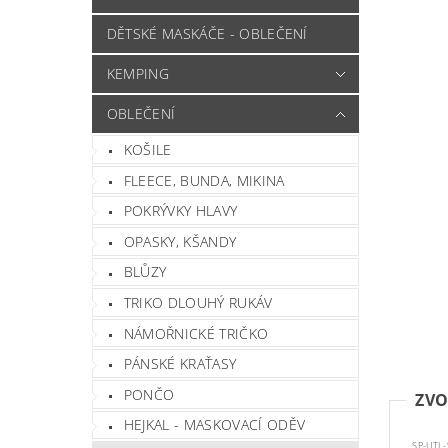
DĚTSKÉ MASKÁČE - OBLEČENÍ
KEMPING
OBLEČENÍ
KOŠILE
FLEECE, BUNDA, MIKINA
POKRÝVKY HLAVY
OPASKY, KŠANDY
BLŮZY
TRIKO DLOUHÝ RUKÁV
NÁMOŘNICKÉ TRIČKO
PÁNSKÉ KRAŤASY
PONČO
ZVO
HEJKAL - MASKOVACÍ ODĚV
SP-UTL-