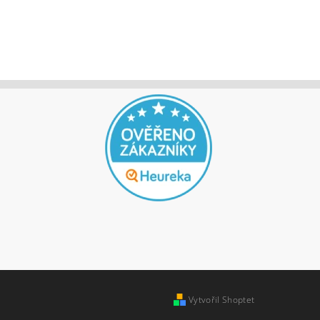
jů
Vytvořil Shoptet