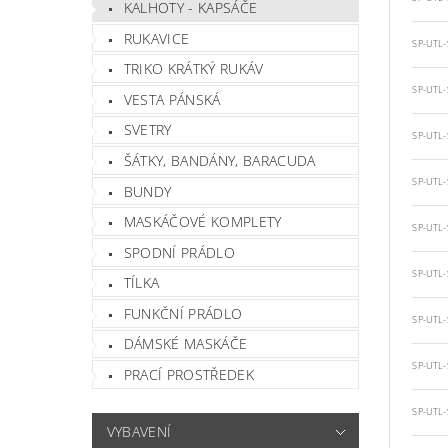
KALHOTY - KAPSÁČE
RUKAVICE
SP-UTL-
TRIKO KRÁTKÝ RUKÁV
SP-UTL-
VESTA PÁNSKÁ
SVETRY
SP-UTL-
ŠÁTKY, BANDÁNY, BARACUDA
SP-UTL-
BUNDY
MASKÁČOVÉ KOMPLETY
SP-UTL-
SPODNÍ PRÁDLO
SP-UTL-
TÍLKA
FUNKČNÍ PRÁDLO
SP-UTL-
DÁMSKÉ MASKÁČE
SP-UTL-
PRACÍ PROSTŘEDEK
SP-UTL-
VYBAVENÍ