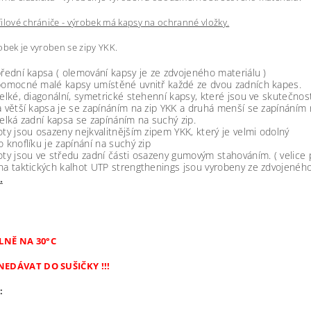
ilové chrániče - výrobek má kapsy na ochranné vložky.
obek je vyroben se zipy YKK.
přední kapsa ( olemování kapsy je ze zdvojeného materiálu )
 pomocné malé kapsy umístěné uvnitř každé ze dvou zadních kapes.
velké, diagonální, symetrické stehenní kapsy, které jsou ve skutečno
a větší kapsa je se zapínáním na zip YKK a druhá menší se zapínáním 
velká zadní kapsa se zapínáním na suchý zip.
oty jsou osazeny nejkvalitnějším zipem YKK, který je velmi odolný
o knoflíku je zapínání na suchý zip
oty jsou ve středu zadní části osazeny gumovým stahováním. ( velice 
na taktických kalhot UTP strengthenings jsou vyrobeny ze zdvojeného 
.
NĚ NA 30°C
NEDÁVAT DO SUŠIČKY !!!
: