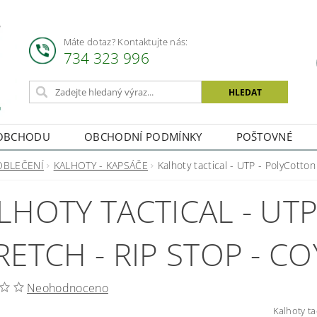
Máte dotaz? Kontaktujte nás:
734 323 996
OBCHODU
OBCHODNÍ PODMÍNKY
POŠTOVNÉ
OBLEČENÍ
KALHOTY - KAPSÁČE
Kalhoty tactical - UTP - PolyCotton
LHOTY TACTICAL - UT
RETCH - RIP STOP - C
Neohodnoceno
Kalhoty ta