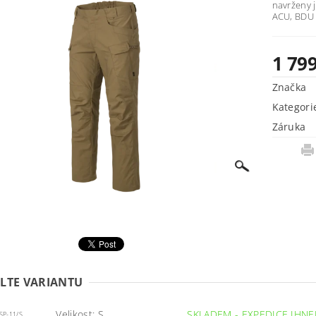
navrženy j
ACU, BDU
1 79
Značka
Kategori
Záruka
LTE VARIANTU
Velikost: S
SKLADEM - EXPEDICE IHN
SP-11/S