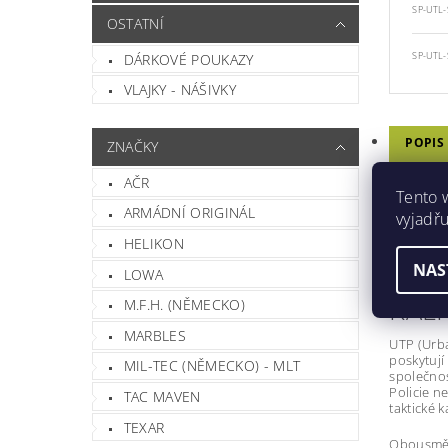
SP-UTL-
OSTATNÍ
DÁRKOVÉ POUKAZY
SP-UTL-
VLAJKY - NÁŠIVKY
POPIS
ZNAČKY
PARAM
AČR
Tento 
DISKU
ARMÁDNÍ ORIGINÁL
vyjadřu
HODN
HELIKON
NAS
LOWA
KALH
M.F.H. (NĚMECKO)
MARBLES
UTP (Urba
poskytují
MIL-TEC (NĚMECKO) - MLT
společnost
Policie n
TAC MAVEN
taktické 
TEXAR
Obousměrn