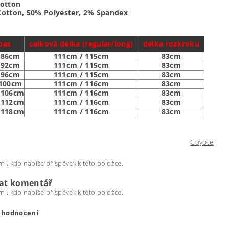
otton
otton, 50% Polyester, 2% Spandex
pas
celková délka (regular/long)
délka rozkroku
-86cm
111cm / 115cm
83cm
-92cm
111cm / 115cm
83cm
-96cm
111cm / 115cm
83cm
-100cm
111cm / 116cm
83cm
-106cm
111cm / 116cm
83cm
-112cm
111cm / 116cm
83cm
-118cm
111cm / 116cm
83cm
Coyote
ní, kdo napíše příspěvek k této položce.
dat komentář
ní, kdo napíše příspěvek k této položce.
t hodnocení