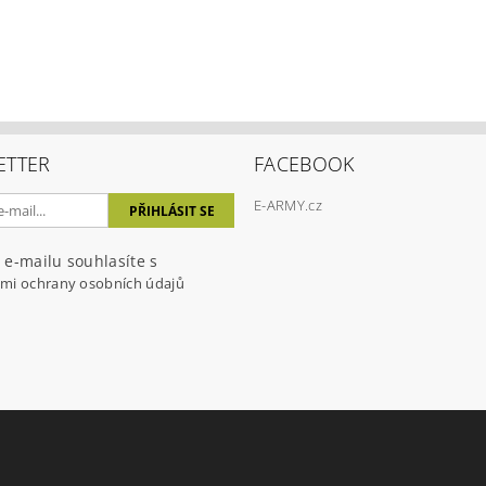
ETTER
FACEBOOK
E-ARMY.cz
ením hodnocení souhlasíte s
podmínkami ochrany osobních úda
 e-mailu souhlasíte s
mi ochrany osobních údajů