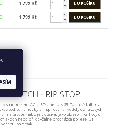
ED
1 799 Kč
ED
1 799 Kč
bu
ASÍM
 STRETCH - RIP STOP
ěco mezi modelem: ACU, BDU nebo M65. Taktické kalhoty
trukce těchto kalhot byla inspirována modely od takových
civilním životě, nebo je používat jako služební kalhoty u
vých akcích nebo při obyčejné procházce po lese. UTP
 nošení i na omak.