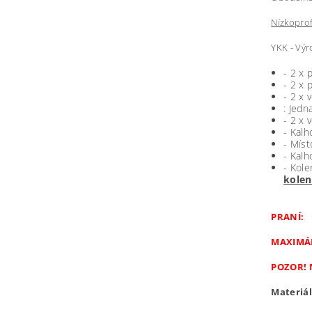
Nízkoprof
YKK - Výr
- 2 x 
- 2 x
- 2 x 
: Jedn
- 2 x 
- Kalh
- Míst
- Kalh
- Kole
kolen
PRANÍ:
MAXIMÁL
POZOR! 
Materiál