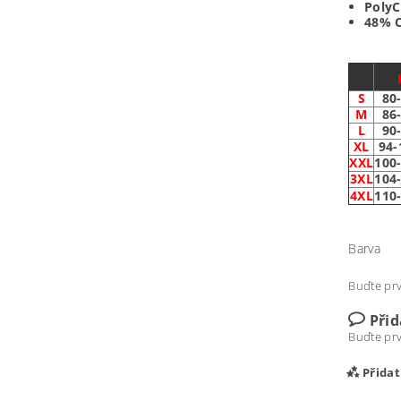
PolyC
48% C
S
80
M
86
L
90
XL
94
XXL
100
3XL
104
4XL
110
Barva
Buďte prv
Při
Buďte prv
Přida