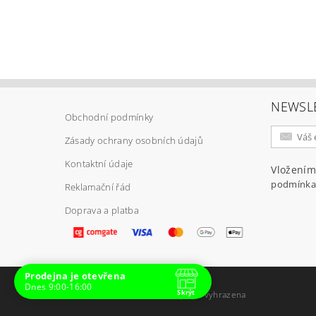
NEWSL
Obchodní podmínky
Zásady ochrany osobních údajů
Vlož
Kontaktní údaje
Vložením
podmínka
Reklamační řád
Doprava a platba
Prodejna je otevřena
Dnes 9:00-16:00
Skrýt
2026 ©
E-ARMY.cz
, všechna práva vyhrazena
Navštivte nás osobně