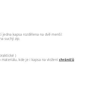
sti jedna kapsa rozdělena na dvě menší:
na suchý zip.
praktické )
materiálu, kde je i kapsa na vložení
chráničů