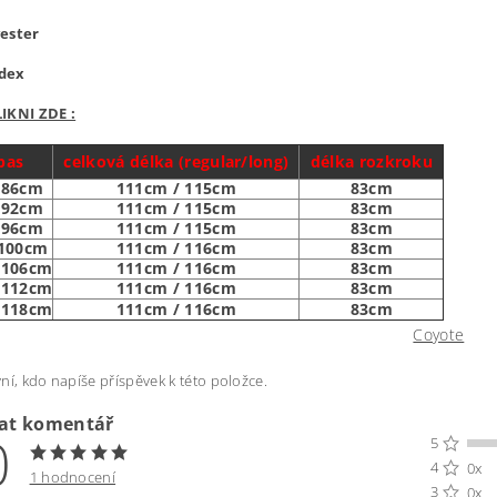
ester
dex
IKNI ZDE :
pas
celková délka (regular/long)
délka rozkroku
-86cm
111cm / 115cm
83cm
-92cm
111cm / 115cm
83cm
-96cm
111cm / 115cm
83cm
-100cm
111cm / 116cm
83cm
-106cm
111cm / 116cm
83cm
-112cm
111cm / 116cm
83cm
-118cm
111cm / 116cm
83cm
Coyote
ní, kdo napíše příspěvek k této položce.
dat komentář
0
5
4
0x
1 hodnocení
3
0x