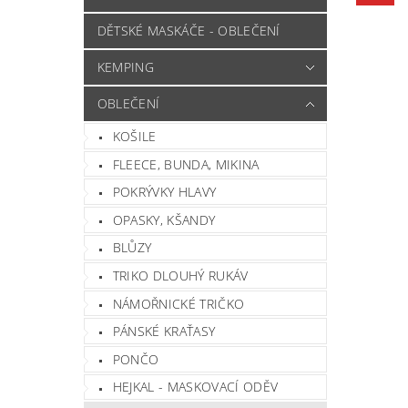
DĚTSKÉ MASKÁČE - OBLEČENÍ
KEMPING
OBLEČENÍ
KOŠILE
FLEECE, BUNDA, MIKINA
POKRÝVKY HLAVY
OPASKY, KŠANDY
BLŮZY
TRIKO DLOUHÝ RUKÁV
NÁMOŘNICKÉ TRIČKO
PÁNSKÉ KRAŤASY
PONČO
HEJKAL - MASKOVACÍ ODĚV