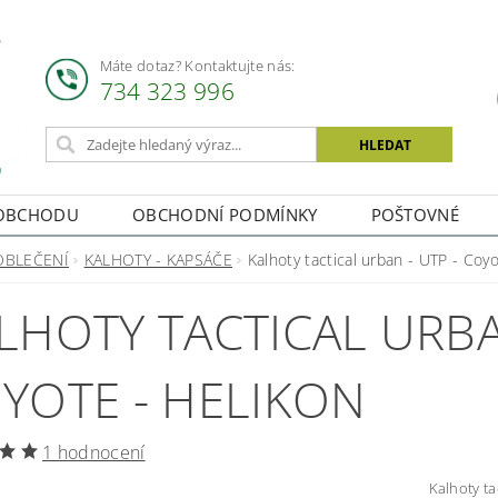
Máte dotaz? Kontaktujte nás:
734 323 996
OBCHODU
OBCHODNÍ PODMÍNKY
POŠTOVNÉ
OBLEČENÍ
KALHOTY - KAPSÁČE
Kalhoty tactical urban - UTP - Coy
LHOTY TACTICAL URBAN
YOTE - HELIKON
1 hodnocení
Kalhoty ta