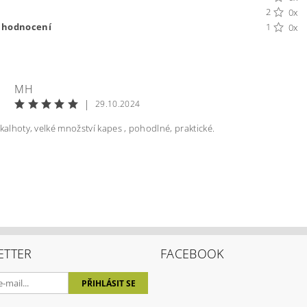
2
0x
t hodnocení
1
0x
MH
|
29.10.2024
 kalhoty, velké množství kapes , pohodlné, praktické.
ením hodnocení souhlasíte s
podmínkami ochrany osobních úda
ETTER
FACEBOOK