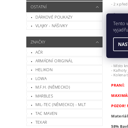
- 2 x pře
OSTATNÍ
- 2 x pom
DÁRKOVÉ POUKAZY
Tento 
- 2 x vel
VLAJKY - NÁŠIVKY
vyjadřu
: Jedna v
ZNAČKY
NAS
- 2 x vel
AČR
- Kalhoty
ARMÁDNÍ ORIGINÁL
- Místo k
HELIKON
- Kalhoty
- Kolena 
LOWA
PRANÍ:
M.F.H. (NĚMECKO)
MAXIMÁL
MARBLES
MIL-TEC (NĚMECKO) - MLT
POZOR! 
TAC MAVEN
Materiál
TEXAR
58% Bav