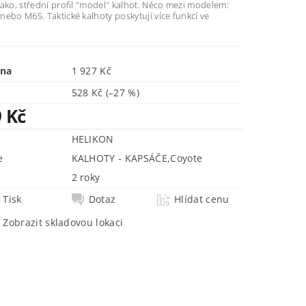
ako, střední profil "model" kalhot. Něco mezi modelem:
ebo M65. Taktické kalhoty poskytují více funkcí ve
ena
1 927 Kč
528 Kč
(–27 %)
9 Kč
HELIKON
e
KALHOTY - KAPSÁČE
,
Coyote
2 roky
Tisk
Dotaz
Hlídat cenu
Zobrazit skladovou lokaci