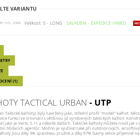
LTE VARIANTU
Velikost: S - LONG
SKLADEM - EXPEDICE IHNED
PC-11/S - LONG
ETRY
ZE
CENÍ (1)
HOTY TACTICAL URBAN
- UTP
n Taktické kalhoty) byly navrženy jako, střední profil "model" kalhot. N
 více funkcí ve srovnání s většinou již vyrobených taktických kalhot. Kons
í jako je Vertx, 5.11 a několik dalších. Taktické kalhoty můžete nosit jak v 
ebo hlídacích agentůr. Možno je využívat také při outdoorových, airsofto
kalhoty jsou díky 3% spandexu pružné a díky 97% bavny velice příjemné na