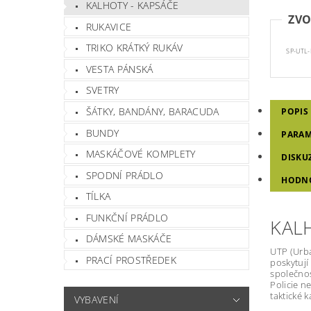
KALHOTY - KAPSÁČE
ZVO
RUKAVICE
TRIKO KRÁTKÝ RUKÁV
SP-UTL-
VESTA PÁNSKÁ
SVETRY
ŠÁTKY, BANDÁNY, BARACUDA
POPIS
BUNDY
PARAM
MASKÁČOVÉ KOMPLETY
DISKU
SPODNÍ PRÁDLO
HODNO
TÍLKA
FUNKČNÍ PRÁDLO
KAL
DÁMSKÉ MASKÁČE
UTP (Urba
PRACÍ PROSTŘEDEK
poskytují
společnost
Policie n
taktické 
VYBAVENÍ