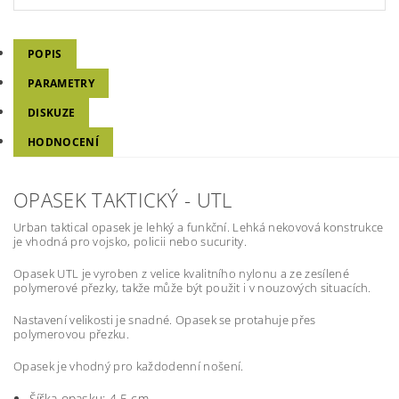
POPIS
PARAMETRY
DISKUZE
HODNOCENÍ
OPASEK TAKTICKÝ - UTL
Urban taktical opasek je lehký a funkční. Lehká nekovová konstrukce
je vhodná pro vojsko, policii nebo sucurity.
Opasek UTL je vyroben z velice kvalitního nylonu a ze zesílené
polymerové přezky, takže může být použit i v nouzových situacích.
Nastavení velikosti je snadné. Opasek se protahuje přes
polymerovou přezku.
Opasek je vhodný pro každodenní nošení.
Šířka opasku: 4,5 cm