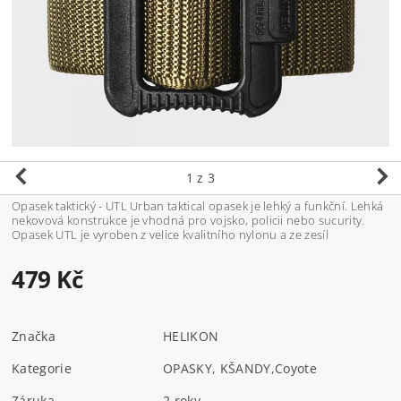
1
z 3
Opasek taktický - UTL Urban taktical opasek je lehký a funkční. Lehká
nekovová konstrukce je vhodná pro vojsko, policii nebo sucurity.
Opasek UTL je vyroben z velice kvalitního nylonu a ze zesíl
479 Kč
Značka
HELIKON
Kategorie
OPASKY, KŠANDY
,
Coyote
Záruka
2 roky