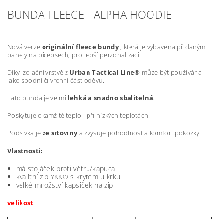
BUNDA FLEECE - ALPHA HOODIE
Nová verze
originální
fleece bundy
, která je vybavena přidanými
panely na bicepsech, pro lepší perzonalizaci.
Díky izolační vrstvě z
Urban Tactical Line®
může být používána
jako spodní či vrchní část oděvu.
Tato
bunda
je velmi
lehká a snadno sbalitelná
.
Poskytuje okamžité teplo i při nízkých teplotách.
Podšívka je
ze síťoviny
a zvyšuje pohodlnost a komfort pokožky.
Vlastnosti:
má stojáček proti větru/kapuca
kvalitní zip YKK® s krytem u krku
velké množství kapsiček na zip
velikost