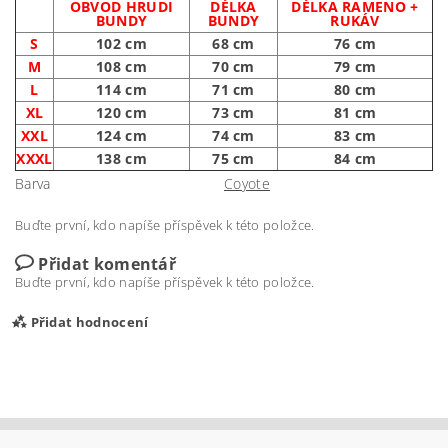
OBVOD HRUDI
DÉLKA
DÉLKA RAMENO +
BUNDY
BUNDY
RUKÁV
S
102 cm
68 cm
76 cm
M
108 cm
70 cm
79 cm
L
114 cm
71 cm
80 cm
XL
120 cm
73 cm
81 cm
XXL
124 cm
74 cm
83 cm
XXXL
138 cm
75 cm
84 cm
Barva
Coyote
Buďte první, kdo napíše příspěvek k této položce.
Přidat komentář
Buďte první, kdo napíše příspěvek k této položce.
Přidat hodnocení