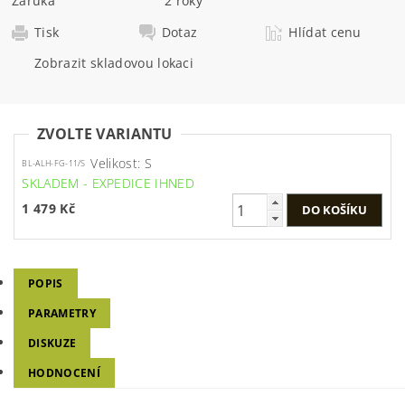
Záruka
2 roky
Tisk
Dotaz
Hlídat cenu
Zobrazit skladovou lokaci
ZVOLTE VARIANTU
Velikost: S
BL-ALH-FG-11/S
SKLADEM - EXPEDICE IHNED
1 479 Kč
POPIS
PARAMETRY
DISKUZE
HODNOCENÍ