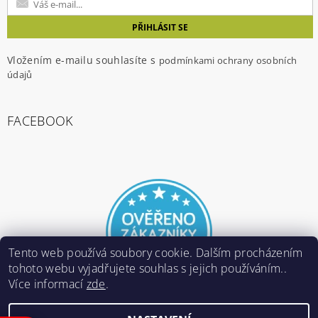
Vložením e-mailu souhlasíte s
podmínkami ochrany osobních
údajů
FACEBOOK
Tento web používá soubory cookie. Dalším procházením
tohoto webu vyjadřujete souhlas s jejich používáním..
Více informací
zde
.