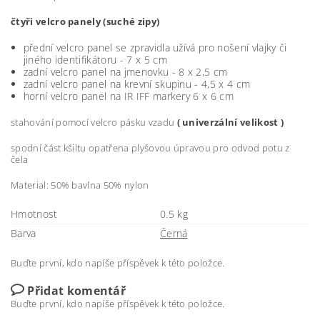
čtyři velcro panely (suché zipy)
přední velcro panel se zpravidla užívá pro nošení vlajky či
jiného identifikátoru - 7 x 5 cm
zadní velcro panel na jmenovku - 8 x 2,5 cm
zadní velcro panel na krevní skupinu - 4,5 x 4 cm
horní velcro panel na IR IFF markery 6 x 6 cm
stahování pomocí velcro pásku vzadu
( univerzální velikost )
spodní část kšiltu opatřena plyšovou úpravou pro odvod potu z
čela
Material: 50% bavlna 50% nylon
Hmotnost
0.5 kg
Barva
Černá
Buďte první, kdo napíše příspěvek k této položce.
Přidat komentář
Buďte první, kdo napíše příspěvek k této položce.