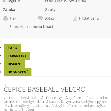
Kategorie
POKRÝVKY HLAVY
,
Černá
Záruka
2 roky
Tisk
Dotaz
Hlídat cenu
Zobrazit skladovou lokaci
POPIS
PARAMETRY
DISKUZE
HODNOCENÍ
ČEPICE BASEBALL VELCRO
Velice oblíbená taktická čepice vycházející ze střihu Condor
OPERATOR, kde byla klasická basebalka vybavena suchými zipy pro
ID velcro nášivky a odstranila středový knoflík na temeni pro zvýšení
komfortu při nošení.