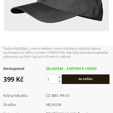
Čepice BASEBALL velcro Helikon Velice oblíbená taktická čepice
vycházející ze střihu Condor OPERATOR, kde byla klasická basebalka
vybavena suchými zipy pro ID velcro nášivky.
Dostupnost
SKLADEM - EXPEDICE IHNED
399 Kč
Kód produktu
CZ-BBC-PR-01
Značka
HELIKON