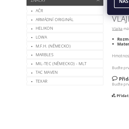
ZNAČKY
NAS
AČR
VLAJ
ARMÁDNÍ ORIGINÁL
HELIKON
Vlajka
má 
LOWA
Rozm
Mater
M.F.H. (NĚMECKO)
MARBLES
Hmotnos
MIL-TEC (NĚMECKO) - MLT
Buďte prv
TAC MAVEN
Při
TEXAR
Buďte prv
Přida