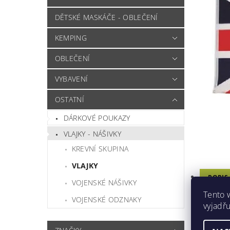
DĚTSKÉ MASKÁČE - OBLEČENÍ
KEMPING
OBLEČENÍ
VYBAVENÍ
OSTATNÍ
DÁRKOVÉ POUKAZY
VLAJKY - NÁŠIVKY
KREVNÍ SKUPINA
VLAJKY
POPIS
VOJENSKÉ NÁŠIVKY
Tento 
PARAM
VOJENSKÉ ODZNAKY
vyjadřu
DISKU
HODN