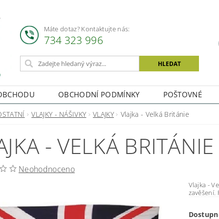
Máte dotaz? Kontaktujte nás:
734 323 996
OBCHODU
OBCHODNÍ PODMÍNKY
POŠTOVNÉ
OSTATNÍ
VLAJKY - NÁŠIVKY
VLAJKY
Vlajka - Velká Británie
AJKA - VELKÁ BRITÁNIE
Neohodnoceno
Vlajka - Velká Británie Vlajk
Dostupn