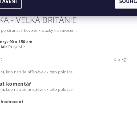
TAVENÍ
SOUHL
KA - VELKÁ BRITÁNIE
po stranách kovové kroužky na zavěšení.
ěry:
90 x 150 cm
ial:
Polyester
t
0.5 kg
ní, kdo napíše příspěvek k této položce.
dat komentář
ní, kdo napíše příspěvek k této položce.
t hodnocení