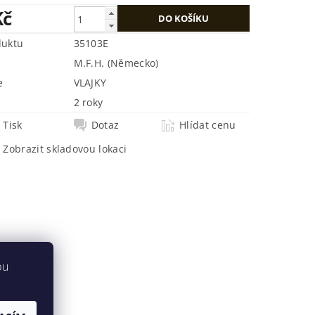
Kč
duktu
35103E
M.F.H. (Německo)
e
VLAJKY
2 roky
Tisk
Dotaz
Hlídat cenu
Zobrazit skladovou lokaci
bu