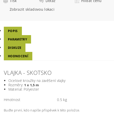
Tisk
Dotaz
Hlídat cenu
Zobrazit skladovou lokaci
POPIS
PARAMETRY
DISKUZE
HODNOCENÍ
VLAJKA - SKOTSKO
Ocelové kroužky na zavěšení vlajky
Rozměry:
1 x 1,5 m
Material: Polyester
Hmotnost
0.5 kg
Buďte první, kdo napíše příspěvek k této položce.