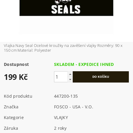
Vlajka Navy Seal Ocelové kroužky na zavěšení vlajky Rozměry: 90 x
150 cm Material: Polyester
Dostupnost
SKLADEM - EXPEDICE IHNED
199 Kč
Kód produktu
447200-135
Značka
FOSCO - USA - V.O.
Kategorie
VLAJKY
Záruka
2 roky