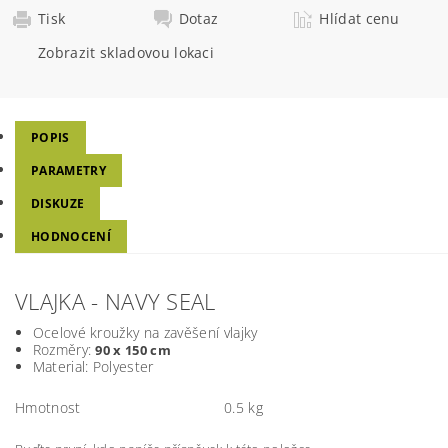
Tisk
Dotaz
Hlídat cenu
Zobrazit skladovou lokaci
POPIS
PARAMETRY
DISKUZE
HODNOCENÍ
VLAJKA - NAVY SEAL
Ocelové kroužky na zavěšení vlajky
Rozměry:
90 x 150 cm
Material: Polyester
Hmotnost
0.5 kg