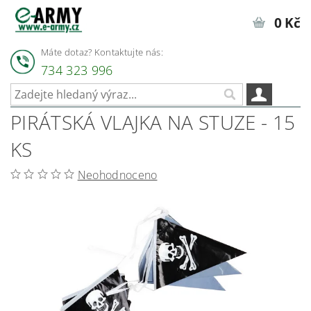
0 Kč
Máte dotaz? Kontaktujte nás:
734 323 996
PIRÁTSKÁ VLAJKA NA STUZE - 15
KS
Neohodnoceno