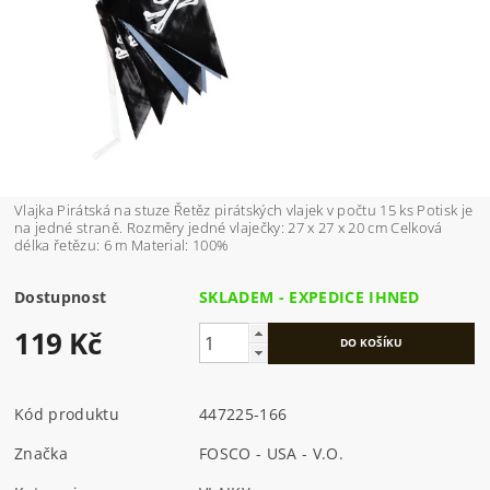
Vlajka Pirátská na stuze Řetěz pirátských vlajek v počtu 15 ks Potisk je
na jedné straně. Rozměry jedné vlaječky: 27 x 27 x 20 cm Celková
délka řetězu: 6 m Material: 100%
Dostupnost
SKLADEM - EXPEDICE IHNED
119 Kč
Kód produktu
447225-166
Značka
FOSCO - USA - V.O.