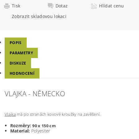
Tisk
Dotaz
Hlídat cenu
Zobrazit skladovou lokaci
POPIS
PARAMETRY
DISKUZE
HODNOCENÍ
VLAJKA - NĚMECKO
Vlajka
má po stranách kovové kroužky na zavěšení.
Rozměry:
90 x 150 cm
Material:
Polyester