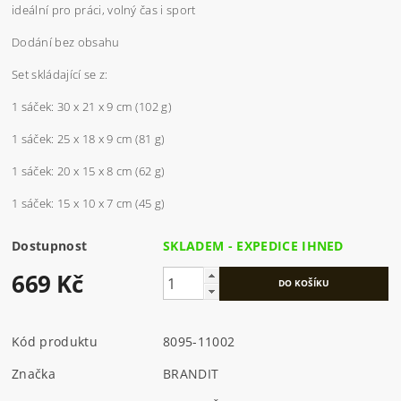
ideální pro práci, volný čas i sport
Dodání bez obsahu
Set skládající se z:
1 sáček: 30 x 21 x 9 cm (102 g)
1 sáček: 25 x 18 x 9 cm (81 g)
1 sáček: 20 x 15 x 8 cm (62 g)
1 sáček: 15 x 10 x 7 cm (45 g)
Dostupnost
SKLADEM - EXPEDICE IHNED
669 Kč
Kód produktu
8095-11002
Značka
BRANDIT