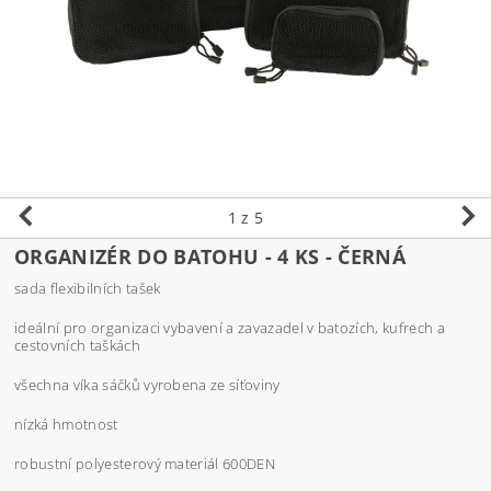
1
z 5
ORGANIZÉR DO BATOHU - 4 KS - ČERNÁ
sada flexibilních tašek
ideální pro organizaci vybavení a zavazadel v batozích, kufrech a
cestovních taškách
všechna víka sáčků vyrobena ze síťoviny
nízká hmotnost
robustní polyesterový materiál 600DEN