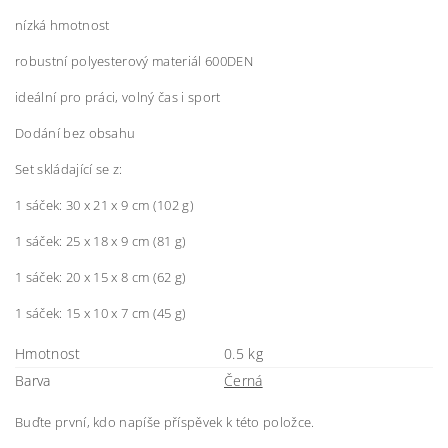
nízká hmotnost
robustní polyesterový materiál 600DEN
ideální pro práci, volný čas i sport
Dodání bez obsahu
Set skládající se z:
1 sáček: 30 x 21 x 9 cm (102 g)
1 sáček: 25 x 18 x 9 cm (81 g)
1 sáček: 20 x 15 x 8 cm (62 g)
1 sáček: 15 x 10 x 7 cm (45 g)
Hmotnost
0.5 kg
Barva
Černá
Buďte první, kdo napíše příspěvek k této položce.