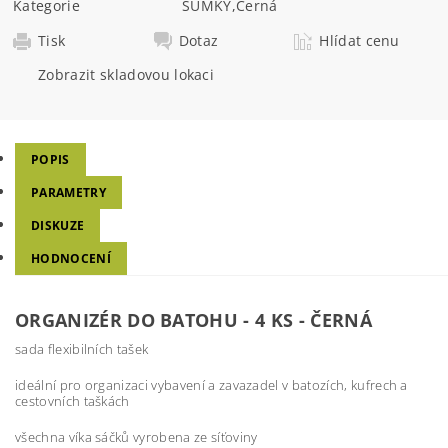
Kategorie
SUMKY
,
Černá
Tisk
Dotaz
Hlídat cenu
Zobrazit skladovou lokaci
POPIS
PARAMETRY
DISKUZE
HODNOCENÍ
ORGANIZÉR DO BATOHU - 4 KS - ČERNÁ
sada flexibilních tašek
ideální pro organizaci vybavení a zavazadel v batozích, kufrech a
cestovních taškách
všechna víka sáčků vyrobena ze síťoviny