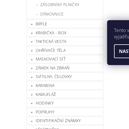
ZÁSOBNÍKY PLNIČKY
DÝMOVNICE
BRÝLE
Tento 
KRABIČKA - BOX
vyjadřu
TAKTICKÁ VESTA
OHŘÍVAČE TĚLA
NAS
Vlož
MASKOVACÍ SÍŤ
ZÁMEK NA ZBRAŇ
SVÍTILNY, ČELOVKY
KARABINA
KAMUFLÁŽ
HODINKY
POPRUHY
IDENTIFIKAČNÍ ZNÁMKY