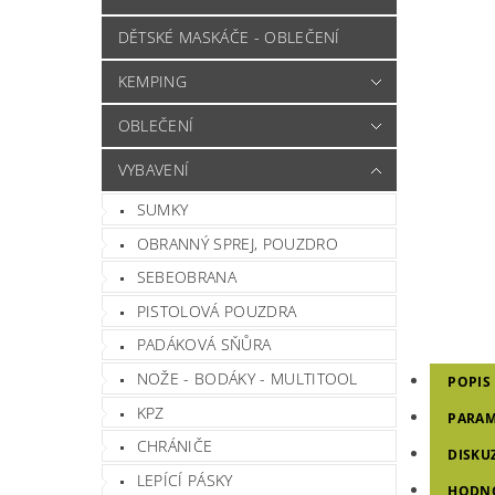
DĚTSKÉ MASKÁČE - OBLEČENÍ
KEMPING
OBLEČENÍ
VYBAVENÍ
SUMKY
OBRANNÝ SPREJ, POUZDRO
SEBEOBRANA
PISTOLOVÁ POUZDRA
PADÁKOVÁ SŇŮRA
NOŽE - BODÁKY - MULTITOOL
POPIS
KPZ
PARAM
CHRÁNIČE
DISKU
LEPÍCÍ PÁSKY
HODN