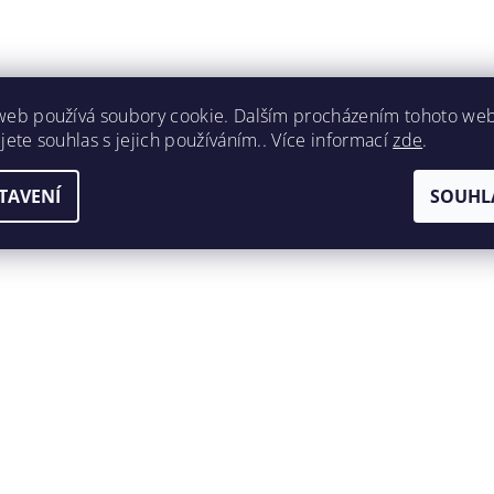
web používá soubory cookie. Dalším procházením tohoto we
jete souhlas s jejich používáním.. Více informací
zde
.
TAVENÍ
SOUHL
ením hodnocení souhlasíte s
podmínkami ochrany osobních úda