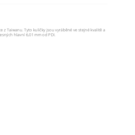
 z Taiwanu. Tyto kuličky jsou vyráběné ve stejné kvalitě a
přesných hlavní 6,01 mm od PDI.