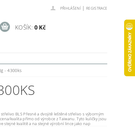
|
PŘIHLÁŠENÍ
REGISTRACE
KOŠÍK:
0 Kč
23g - 4300ks
4300KS
 a dvojitě leštěné střelivo s výborným
ena/kvalita přímo od výrobce z Taiwanu. Tyto kuličky jsou
e stejné kvalitě a na stejné výrobní lince jako nap