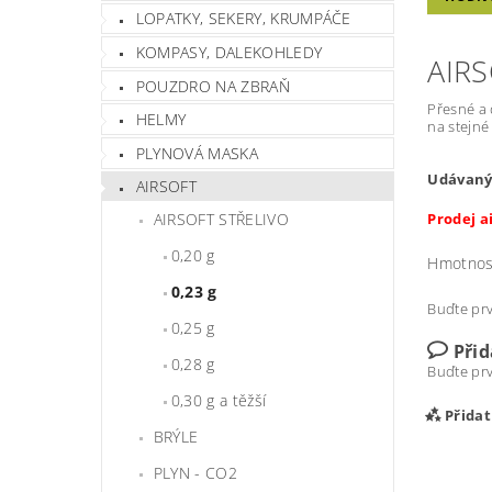
LOPATKY, SEKERY, KRUMPÁČE
KOMPASY, DALEKOHLEDY
AIR
POUZDRO NA ZBRAŇ
Přesné a 
HELMY
na stejné
PLYNOVÁ MASKA
Udávaný 
AIRSOFT
AIRSOFT STŘELIVO
Prodej ai
0,20 g
Hmotnos
0,23 g
Buďte prv
0,25 g
Při
0,28 g
Buďte prv
0,30 g a těžší
Přida
BRÝLE
PLYN - CO2