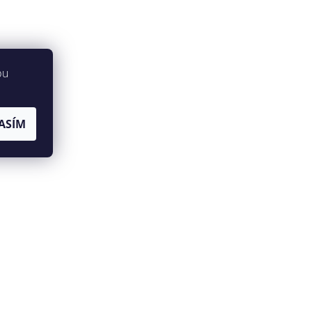
bu
ASÍM
jů