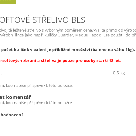
SOFTOVÉ STŘELIVO BLS
dvojitě leštěné střelivo s výborným poměrem cena/kvalita přímo od výrobce
 výrobní lince jako např. kuličky Guarder, MadBull apod. Lze použít i do 
počet kuliček v balení je přibližné množství (baleno na váhu 1kg).
rsoftových zbraní a střeliva je pouze pro osoby starší 18 let.
t
0.5 kg
ní, kdo napíše příspěvek k této položce.
dat komentář
ní, kdo napíše příspěvek k této položce.
t hodnocení