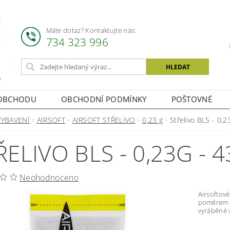
Máte dotaz? Kontaktujte nás:
734 323 996
OBCHODU
OBCHODNÍ PODMÍNKY
POŠTOVNÉ
VYBAVENÍ
AIRSOFT
AIRSOFT STŘELIVO
0,23 g
Střelivo BLS - 0,
ŘELIVO BLS - 0,23G - 
Neohodnoceno
Airsoftové střelivo BLS Přesné
poměrem c
vyráběné v