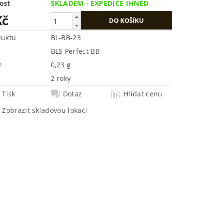
ost
SKLADEM - EXPEDICE IHNED
Kč
duktu
BL-BB-23
BLS Perfect BB
e
0,23 g
2 roky
Tisk
Dotaz
Hlídat cenu
Zobrazit skladovou lokaci