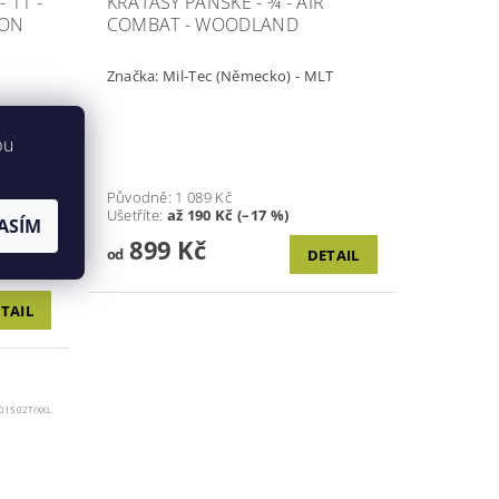
 11 -
KRAŤASY PÁNSKÉ - ¾ - AIR
KON
COMBAT - WOODLAND
Značka:
Mil-Tec (Německo) - MLT
bu
Původně:
1 089 Kč
Ušetříte
:
až 190 Kč (–17 %)
P®
ASÍM
ena pro
899 Kč
ještě
od
DETAIL
TAIL
01502T/XXL