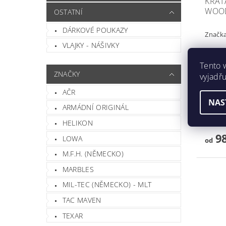
KRAŤ
WOOD
OSTATNÍ
DÁRKOVÉ POUKAZY
Značk
VLAJKY - NÁŠIVKY
Tento 
ZNAČKY
vyjadřu
Kraťas
AČR
Modern
NAS
Classic Díky pevnému materiálu j
ARMÁDNÍ ORIGINÁL
velmi 
výborn
HELIKON
98
LOWA
od
M.F.H. (NĚMECKO)
MARBLES
MIL-TEC (NĚMECKO) - MLT
TAC MAVEN
TEXAR