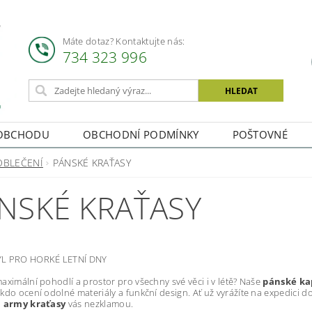
Máte dotaz? Kontaktujte nás:
734 323 996
OBCHODU
OBCHODNÍ PODMÍNKY
POŠTOVNÉ
OBLEČENÍ
PÁNSKÉ KRAŤASY
NSKÉ KRAŤASY
L PRO HORKÉ LETNÍ DNY
aximální pohodlí a prostor pro všechny své věci i v létě? Naše
pánské ka
kdo ocení odolné materiály a funkční design. Ať už vyrážíte na expedici do 
,
army kraťasy
vás nezklamou.