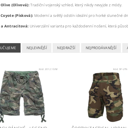
Olive (Olivová):
Tradiční vojenský vzhled, který nikdy nevyjde z módy.
 Coyote (Písková):
Moderní a světlý odstín ideální pro horké slunečné dn
 a Antracitová:
Univerzální varianta pro každodenní nošení, která půso
UČUJEME
NEJLEVNĚJŠÍ
NEJDRAŽŠÍ
NEJPRODÁVANĚJŠÍ
Kód:
2012.10/M
Kód:
SP-UTK