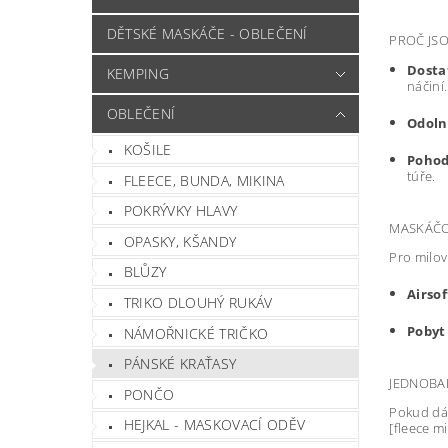
DĚTSKÉ MASKÁČE - OBLEČENÍ
PROČ JSO
Dosta
KEMPING
náčiní.
OBLEČENÍ
Odoln
KOŠILE
Pohod
túře.
FLEECE, BUNDA, MIKINA
POKRÝVKY HLAVY
MASKÁČO
OPASKY, KŠANDY
Pro milov
BLŮZY
Airsof
TRIKO DLOUHÝ RUKÁV
Pobyt 
NÁMOŘNICKÉ TRIČKO
PÁNSKÉ KRAŤASY
JEDNOBAR
PONČO
Pokud dá
HEJKAL - MASKOVACÍ ODĚV
[fleece m