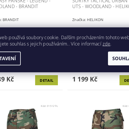
ASY PÁNSKÉ - LEGEND -
ŠORTKY TACTICAL URBAN -
LAND - BRANDIT
UTS - WOODLAND - HELI
a:
BRANDIT
Značka:
HELIKON
web používá soubory cookie. Dalším procházením tohoto we
jete souhlas s jejich používáním.. Více informací
zde
.
y pánské - Vintage Classic
Šortky tactical urban - UTS Tyto šortky
í kraťasy v provedení Vintage
jsou založeny na kalhotech UT
TAVENÍ
SOUHL
sou
designu. Stavba byla přizpůsob
odolné. Tyto kraťasy jsou
extrémně horké počasí a nabízí 
ou volbou i pro náročnější...
větší volnost pohybu.
9 Kč
1 199 Kč
DETAIL
DE
Kód:
01512T/L
Kód: