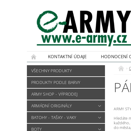
KONTAKTNÍ ÚDAJE
HODNOCENÍ 
VŠECHNY PRODUKTY
PÁ
PRODUKTY PODLE BARVY
ARMY SHOP - VÝPRODEJ
ARMÁDNÍ ORIGINÁLY
ARMY STY
BATOHY - TAŠKY - VAKY
Hledáte m
každého, 
do města
BOTY