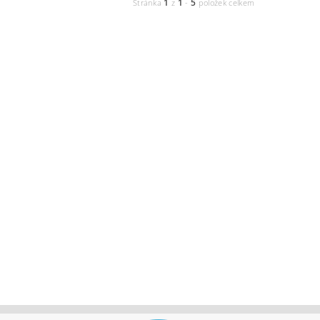
1
1
5
Stránka
z
-
položek celkem