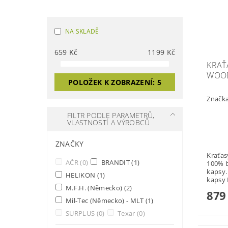
NA SKLADĚ
659
Kč
1199
Kč
KRAŤA
WOO
POLOŽEK K ZOBRAZENÍ:
5
Značk
FILTR PODLE PARAMETRŮ,
VLASTNOSTÍ A VÝROBCŮ
ZNAČKY
Kraťasy - Be
AČR
(0)
BRANDIT
(1)
100% bavlny. 2 
kapsy. 2 x zadní 2 x přední vnitř
HELIKON
(1)
M.F.H. (Německo)
(2)
879
Mil-Tec (Německo) - MLT
(1)
SURPLUS
(0)
Texar
(0)