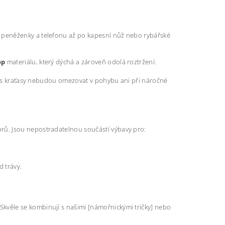
 peněženky a telefonu až po kapesní nůž nebo rybářské
op
materiálu, který dýchá a zároveň odolá roztržení.
vás kraťasy nebudou omezovat v pohybu ani při náročné
orů. Jsou nepostradatelnou součástí výbavy pro:
 trávy.
 Skvěle se kombinují s našimi [námořnickými tričky] nebo