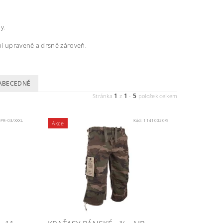
y.
bí upraveně a drsně zároveň.
ABECEDNĚ
1
1
5
Stránka
z
-
položek celkem
-PR-03/XXXL
Kód:
11410020/S
Akce