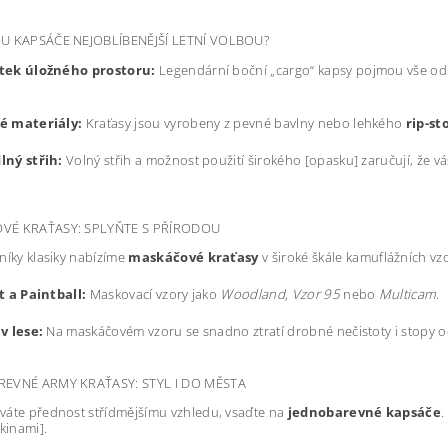
U KAPSÁČE NEJOBLÍBENĚJŠÍ LETNÍ VOLBOU?
tek úložného prostoru:
Legendární boční „cargo“ kapsy pojmou vše od
é materiály:
Kraťasy jsou vyrobeny z pevné bavlny nebo lehkého
rip-st
lný střih:
Volný střih a možnost použití širokého [opasku] zaručují, že 
VÉ KRAŤASY: SPLYŇTE S PŘÍRODOU
níky klasiky nabízíme
maskáčové kraťasy
v široké škále kamuflážních vz
t a Paintball:
Maskovací vzory jako
Woodland, Vzor 95
nebo
Multicam
.
v lese:
Na maskáčovém vzoru se snadno ztratí drobné nečistoty i stopy od
EVNÉ ARMY KRAŤASY: STYL I DO MĚSTA
váte přednost střídmějšímu vzhledu, vsaďte na
jednobarevné kapsáče
.
ikinami].